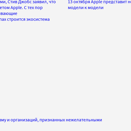
ми, Стив Джобс заявил, что
13 октября Apple представит 
ом Apple. С тех пор
модели к модели
чивающие
ах строится экосистема
изму и организаций, признанных нежелательными