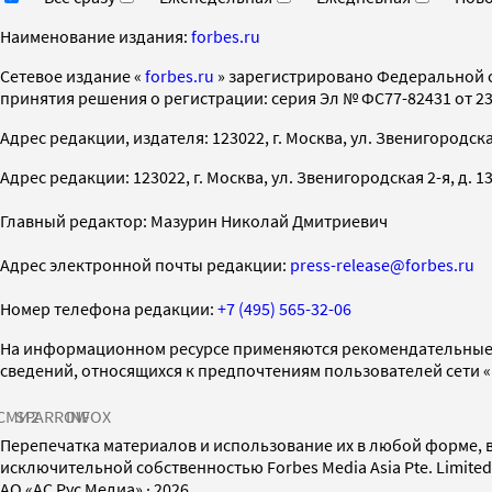
Наименование издания:
forbes.ru
Cетевое издание «
forbes.ru
» зарегистрировано Федеральной 
принятия решения о регистрации: серия Эл № ФС77-82431 от 23 
Адрес редакции, издателя: 123022, г. Москва, ул. Звенигородская 2-
Адрес редакции: 123022, г. Москва, ул. Звенигородская 2-я, д. 13, с
Главный редактор: Мазурин Николай Дмитриевич
Адрес электронной почты редакции:
press-release@forbes.ru
Номер телефона редакции:
+7 (495) 565-32-06
На информационном ресурсе применяются рекомендательные 
сведений, относящихся к предпочтениям пользователей сети 
СМИ2
SPARROW
INFOX
Перепечатка материалов и использование их в любой форме, в
исключительной собственностью Forbes Media Asia Pte. Limite
AO «АС Рус Медиа»
·
2026