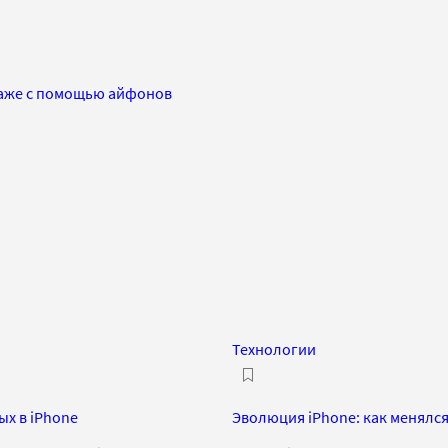
наже с помощью айфонов
Технологии
ых в iPhone
Эволюция iPhone: как менялс