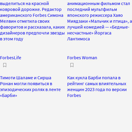
выделиться на красной
анимационным фильмом стал
ковровой дорожке. Редактор
последний мультфильм
американского Forbes Симона
японского режиссера Хаяо
Мелвин отметила своих
Миядзаки «Мальчик и птица», а
фаворитов и рассказала, каких
лучшей комедией — «Бедные-
дизайнеров предпочли звезды
несчастные» Йоргаса
в этом году
Лантимоса
ForbesLife
Forbes Woman
Тимоти Шаламе и Сирша
Как кукла Барби попала в
Ронан могли появиться в
рейтинг самых влиятельных
эпизодических ролях в ленте
женщин 2023 года по версии
«Барби»
Forbes