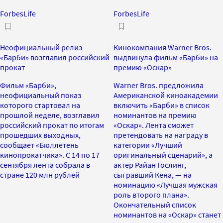
ForbesLife
ForbesLife
Неофициальный релиз
Кинокомпания Warner Bros.
«Барби» возглавил российский
выдвинула фильм «Барби» на
прокат
премию «Оскар»
Фильм «Барби»,
Warner Bros. предложила
неофициальный показ
Американской киноакадемии
которого стартовал на
включить «Барби» в список
прошлой неделе, возглавил
номинантов на премию
российский прокат по итогам
«Оскар». Лента сможет
прошедших выходных,
претендовать на награду в
сообщает «Бюллетень
категории «Лучший
кинопрокатчика». С 14 по 17
оригинальный сценарий», а
сентября лента собрала в
актер Райан Гослинг,
стране 120 млн рублей
сыгравший Кена, — на
номинацию «Лучшая мужская
роль второго плана».
Окончательный список
номинантов на «Оскар» станет