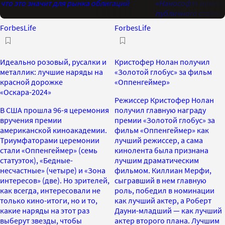
что это значит для рынка облигаций
«Нанософт» намере
публичного статуса
ForbesLife
ForbesLife
Идеально розовый, русалки и
Кристофер Нолан получил
металлик: лучшие наряды на
«Золотой глобус» за фильм
красной дорожке
«Оппенгеймер»
«Оскара-2024»
Режиссер Кристофер Нолан
В США прошла 96-я церемония
получил главную награду
вручения премии
премии «Золотой глобус» за
американской киноакадемии.
фильм «Оппенгеймер» как
Триумфаторами церемонии
лучший режиссер, а сама
стали «Оппенгеймер» (семь
кинолента была признана
статуэток), «Бедные-
лучшим драматическим
несчастные» (четыре) и «Зона
фильмом. Киллиан Мерфи,
интересов» (две). Но зрителей,
сыгравший в нем главную
как всегда, интересовали не
роль, победил в номинации
только кино-итоги, но и то,
как лучший актер, а Роберт
какие наряды на этот раз
Дауни-младший — как лучший
выберут звезды, чтобы
актер второго плана. Лучшим