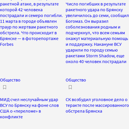
ракетной атаке, в результате
Число погибших в результате
которой 42 человека
ракетного удара по Брянску
пострадали и семеро погибли.
увеличилось до семи, сообщил
11 марта в городе объявлен
Богомаз. Он выразил
траур по жертвам ракетного
соболезнования родным и
обстрела. Что происходит в
подчеркнул, что всем семьям
Брянске — в фоторепортаже
окажут материальную помощь
Forbes
и поддержку. Накануне ВСУ
ударили по городу семью
ракетами Storm Shadow, еще
около 40 человек пострадали
Общество
Общество
МИД счел неслучайным удар
СК возбудил уголовное дело о
ВСУ по Брянску на фоне слов
теракте после массированного
США о «переломе» в
обстрела Брянска
конфликте