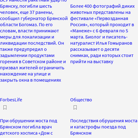
Брянску, погибли шесть
Более 400 фотографий диких
человек, еще 37 ранены,
животных представлены на
сообщил губернатор Брянской
фестивале «Первозданная
области Богомаз. По его
Россия», который проходит в
словам, власти принимают
«Манеже» с 6 февраля по 5
меры для локализации и
марта. Биолог и писатель-
ликвидации последствий. Он
натуралист Илья Гомыранов
также предупредил о
рассказывает о десяти
задымлении продуктами
снимках, ради которых стоит
горения в Советском районе и
прийти на выставку
призвал жителей ограничить
нахождение на улице и
закрыть окна в помещениях
ForbesLife
Общество
При обрушении моста под
Последствия обрушения моста
Брянском погибла врач
и катастрофы поезда под
детского хосписа «Дом с
Брянском