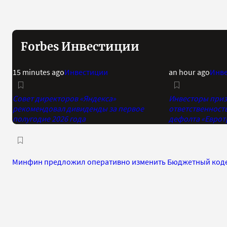
Forbes Инвестиции
15 minutes ago
Инвестиции
an hour ago
Инв
Совет директоров «Яндекса»
Инвесторы приз
рекомендовал дивиденды за первое
ответственност
полугодие 2026 года
дефолта «Еврот
Минфин предложил оперативно изменить Бюджетный код