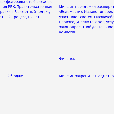
жах федерального бюджета с
яснил РБК. Правительственная
Минфин предложил расширить
равки в Бюджетный кодекс,
«Ведомости». Из законопроект
етный процесс, пишет
участников системы казначейс
производителях товаров, услу
законопроектной деятельност
комиссии
Финансы
альный бюджет
Минфин закрепит в Бюджетно