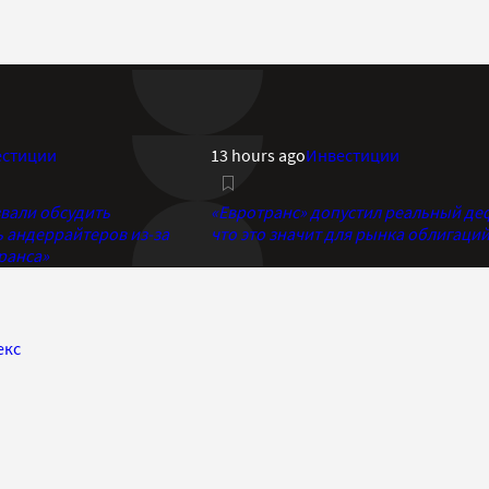
естиции
13 hours ago
Инвестиции
вали обсудить
«Евротранс» допустил реальный де
ь андеррайтеров из-за
что это значит для рынка облигаци
ранса»
екс