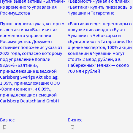
Путин вывел активы «Балтики»
«Ведомости» узнали о планах
из временного управления
«Балтики» купить пивзаводы в
Росимущества
Чувашии и Татарстане
Путин подписал указ, которым
«Балтика» ведет переговоры о
вывел активы «Балтики» из
покупке пивзаводов «Букет
временного управления
Чувашии» в Чебоксарах и
Росимущества. Документ
«Булгарпиво» в Татарстане. По
отменяет положения указа от
оценке экспертов, 100% акций
2023 года, согласно которому
компании в Чувашии могут
под управление попали
стоить 2 млрд рублей, а в
98,56% «Балтики»,
Набережных Челнах — около
принадлежащие шведской
700 млн рублей
Carlsberg Sverige Aktiebolag;
1,35%, принадлежащие ООО
«Хоппи юнион»; и 0,09%,
принадлежащие немецкой
Carlsberg Deutschland GmbH
Бизнес
Бизнес