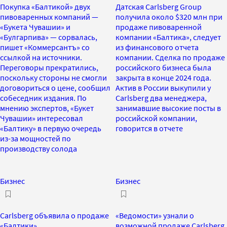
Покупка «Балтикой» двух
Датская Carlsberg Group
пивоваренных компаний —
получила около $320 млн при
«Букета Чувашии» и
продаже пивоваренной
«Булгарпива» — сорвалась,
компании «Балтика», следует
пишет «Коммерсантъ» со
из финансового отчета
ссылкой на источники.
компании. Сделка по продаже
Переговоры прекратились,
российского бизнеса была
поскольку стороны не смогли
закрыта в конце 2024 года.
договориться о цене, сообщил
Актив в России выкупили у
собеседник издания. По
Carlsberg два менеджера,
мнению экспертов, «Букет
занимавшие высокие посты в
Чувашии» интересовал
российской компании,
«Балтику» в первую очередь
говорится в отчете
из-за мощностей по
производству солода
Бизнес
Бизнес
Carlsberg объявила о продаже
«Ведомости» узнали о
«Балтики»
возможной продаже Carlsberg