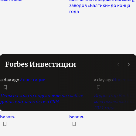
заводов «Балтики» до конца
года
Forbes Инвестиции
a day ago
Инвестиции
a day ago
Инвестиц
Цены на золото подскочили на слабых
Индикатор Bank of 
данных по занятости в США
максимальный опти
2021 года
Бизнес
Бизнес