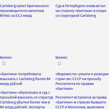
Carlsberg купит британского
Суд в Петербурге снова встал
производителя напитков
на сторону «Балтики» в споре
Britvic за £3,3 млрд
со структурой Carlsberg
Бизнес
Бизнес
«Балтика» потребовала
«Ведомости» узнали о реакции
взыскать с Carlsberg более 84
стран экс-СССР на просьбу
млрд рублей
Роспатента по правам
«Балтики»
«Балтика» обратилась в суд с
просьбой взыскать со структур
Роспатент вступился за права
Carlsberg убытки более чем в
«Балтики» в странах бывшего
84 млрд рублей. Эксперты
СССР и Монголии, выяснили