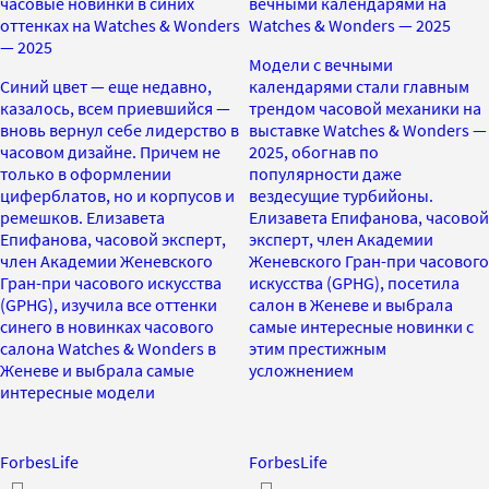
часовые новинки в синих
вечными календарями на
оттенках на Watches & Wonders
Watches & Wonders — 2025
— 2025
Модели с вечными
Синий цвет — еще недавно,
календарями стали главным
казалось, всем приевшийся —
трендом часовой механики на
вновь вернул себе лидерство в
выставке Watches & Wonders —
часовом дизайне. Причем не
2025, обогнав по
только в оформлении
популярности даже
циферблатов, но и корпусов и
вездесущие турбийоны.
ремешков. Елизавета
Елизавета Епифанова, часовой
Епифанова, часовой эксперт,
эксперт, член Академии
член Академии Женевского
Женевского Гран-при часового
Гран-при часового искусства
искусства (GPHG), посетила
(GPHG), изучила все оттенки
салон в Женеве и выбрала
синего в новинках часового
самые интересные новинки с
салона Watches & Wonders в
этим престижным
Женеве и выбрала самые
усложнением
интересные модели
ForbesLife
ForbesLife