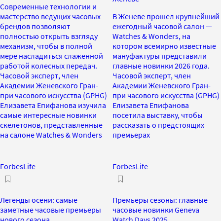
Современные технологии и
мастерство ведущих часовых
В Женеве прошел крупнейший
брендов позволяют
ежегодный часовой салон —
полностью открыть взгляду
Watches & Wonders, на
механизм, чтобы в полной
котором всемирно известные
мере насладиться слаженной
мануфактуры представили
работой колесных передач.
главные новинки 2026 года.
Часовой эксперт, член
Часовой эксперт, член
Академии Женевского Гран-
Академии Женевского Гран-
при часового искусства (GPHG)
при часового искусства (GPHG)
Елизавета Епифанова изучила
Елизавета Епифанова
самые интересные новинки
посетила выставку, чтобы
скелетонов, представленные
рассказать о предстоящих
на салоне Watches & Wonders
премьерах
ForbesLife
ForbesLife
Легенды осени: самые
Премьеры сезоны: главные
заметные часовые премьеры
часовые новинки Geneva
нового сезона
Watch Days 2025