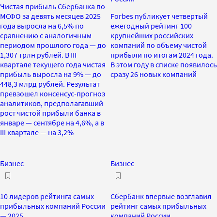
Чистая прибыль Сбербанка по
МСФО за девять месяцев 2025
Forbes публикует четвертый
года выросла на 6,5% по
ежегодный рейтинг 100
сравнению с аналогичным
крупнейших российских
периодом прошлого года — до
компаний по объему чистой
1,307 трлн рублей. В III
прибыли по итогам 2024 года.
квартале текущего года чистая
В этом году в списке появилось
прибыль выросла на 9% — до
сразу 26 новых компаний
448,3 млрд рублей. Результат
превзошел консенсус-прогноз
аналитиков, предполагавший
рост чистой прибыли банка в
январе — сентябре на 4,6%, а в
III квартале — на 3,2%
Бизнес
Бизнес
10 лидеров рейтинга самых
Сбербанк впервые возглавил
прибыльных компаний России
рейтинг самых прибыльных
— 2025
компаний России