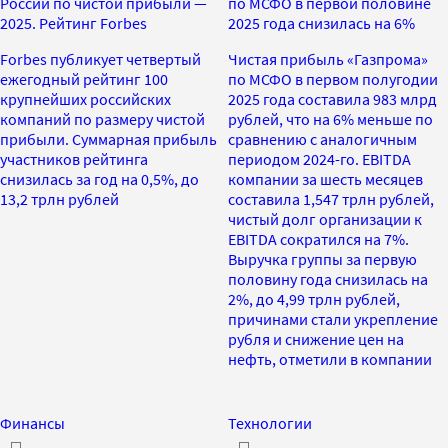
России по чистой прибыли —
по МСФО в первой половине
2025. Рейтинг Forbes
2025 года снизилась на 6%
Forbes публикует четвертый
Чистая прибыль «Газпрома»
ежегодный рейтинг 100
по МСФО в первом полугодии
крупнейших российских
2025 года составила 983 млрд
компаний по размеру чистой
рублей, что на 6% меньше по
прибыли. Суммарная прибыль
сравнению с аналогичным
участников рейтинга
периодом 2024-го. EBITDA
снизилась за год на 0,5%, до
компании за шесть месяцев
13,2 трлн рублей
составила 1,547 трлн рублей,
чистый долг организации к
EBITDA сократился на 7%.
Выручка группы за первую
половину года снизилась на
2%, до 4,99 трлн рублей,
причинами стали укрепление
рубля и снижение цен на
нефть, отметили в компании
Финансы
Технологии