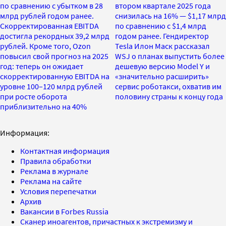
по сравнению с убытком в 28
втором квартале 2025 года
млрд рублей годом ранее.
снизилась на 16% — $1,17 млрд
Скорректированная EBITDA
по сравнению с $1,4 млрд
достигла рекордных 39,2 млрд
годом ранее. Гендиректор
рублей. Кроме того, Ozon
Tesla Илон Маск рассказал
повысил свой прогноз на 2025
WSJ о планах выпустить более
год: теперь он ожидает
дешевую версию Model Y и
скорректированную EBITDA на
«значительно расширить»
уровне 100–120 млрд рублей
сервис роботакси, охватив им
при росте оборота
половину страны к концу года
приблизительно на 40%
Информация:
Контактная информация
Правила обработки
Реклама в журнале
Реклама на сайте
Условия перепечатки
Архив
Вакансии в Forbes Russia
Сканер иноагентов, причастных к экстремизму и