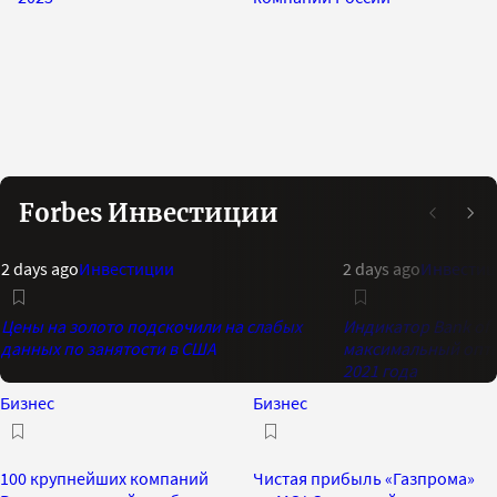
Forbes Инвестиции
2 days ago
Инвестиции
2 days ago
Инвестиц
Цены на золото подскочили на слабых
Индикатор Bank of 
данных по занятости в США
максимальный опти
2021 года
Бизнес
Бизнес
100 крупнейших компаний
Чистая прибыль «Газпрома»