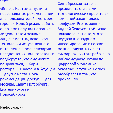
Сентябрьская встреча
«Яндекс Карты» запустили
президента с главами
персональные рекомендации
технологических проектов и
для пользователей в четырех
компаний закончилась
городах. Новый режим работы
конфузом. Его помощник
с картами получил название
Андрей Белоусов публично
«Идеи». В этом режиме
пожаловался на то, что за
«Яндекс Карты», используя
неудачи в венчурном
технологии искусственного
инвестировании в России
интеллекта, проанализируют
можно получить «20 лет
предпочтения пользователя и
суммарно». В итоге работа по
подберут то, что ему может
майскому указу Путина по
понравиться, — бары,
цифровой экономике
рестораны и кафе, а в будущем
оказалась в тупике. Forbes
— другие места. Пока
разобрался в том, что
рекомендации доступны для
произошло
Москвы, Санкт-Петербурга,
Екатеринбурга и
Новосибирска
Информация: