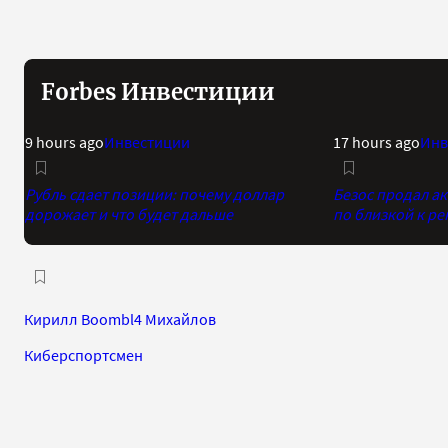
Forbes Инвестиции
9 hours ago
Инвестиции
17 hours ago
Инв
Рубль сдает позиции: почему доллар
Безос продал а
дорожает и что будет дальше
по близкой к р
Кирилл Boombl4 Михайлов
Киберспортсмен