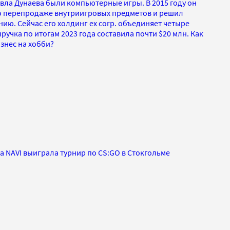
авла Дунаева были компьютерные игры. В 2015 году он
о перепродаже внутриигровых предметов и решил
нию. Сейчас его холдинг ex corp. объединяет четыре
ыручка по итогам 2023 года составила почти $20 млн. Как
знес на хобби?
 NAVI выиграла турнир по CS:GO в Стокгольме