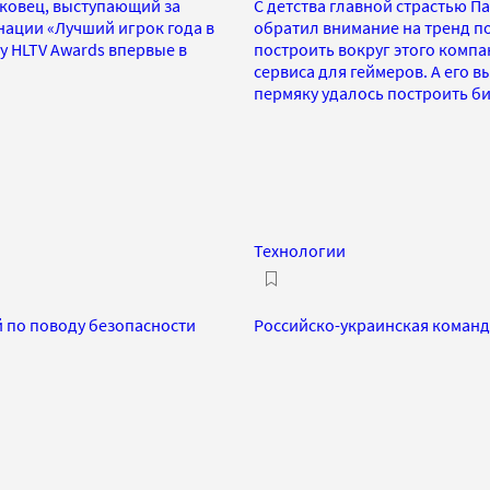
ковец, выступающий за
С детства главной страстью П
нации «Лучший игрок года в
обратил внимание на тренд п
ду HLTV Awards впервые в
построить вокруг этого компа
сервиса для геймеров. А его в
пермяку удалось построить би
Технологии
й по поводу безопасности
Российско-украинская команда