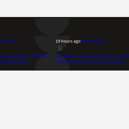
естиции
19 hours ago
Инвестиции
кции Amazon на $350 млн
Мосбиржа начала готовиться к запу
екордной цене
собственного криптодепозитария