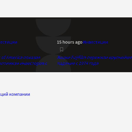
естиции
15 hours ago
Инвестиции
of America показал
Акции Fujifilm пережили крупнейше
птимизм инвесторов с
падение с 1974 года
кций компании