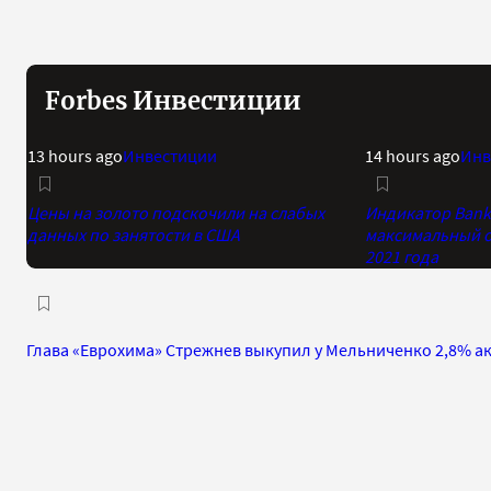
Forbes Инвестиции
13 hours ago
Инвестиции
14 hours ago
Инв
Цены на золото подскочили на слабых
Индикатор Bank 
данных по занятости в США
максимальный о
2021 года
Глава «Еврохима» Стрежнев выкупил у Мельниченко 2,8% а