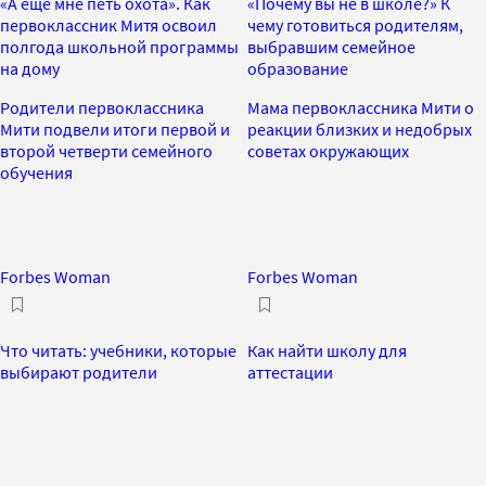
«А еще мне петь охота». Как
«Почему вы не в школе?» К
первоклассник Митя освоил
чему готовиться родителям,
полгода школьной программы
выбравшим семейное
на дому
образование
Родители первоклассника
Мама первоклассника Мити о
Мити подвели итоги первой и
реакции близких и недобрых
второй четверти семейного
советах окружающих
обучения
Forbes Woman
Forbes Woman
Что читать: учебники, которые
Как найти школу для
выбирают родители
аттестации