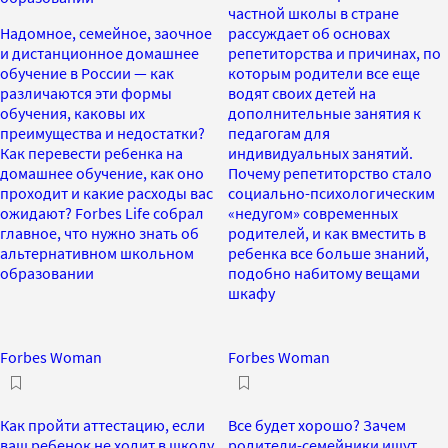
частной школы в стране
Надомное, семейное, заочное
рассуждает об основах
и дистанционное домашнее
репетиторства и причинах, по
обучение в России — как
которым родители все еще
различаются эти формы
водят своих детей на
обучения, каковы их
дополнительные занятия к
преимущества и недостатки?
педагогам для
Как перевести ребенка на
индивидуальных занятий.
домашнее обучение, как оно
Почему репетиторство стало
проходит и какие расходы вас
социально-психологическим
ожидают? Forbes Life собрал
«недугом» современных
главное, что нужно знать об
родителей, и как вместить в
альтернативном школьном
ребенка все больше знаний,
образовании
подобно набитому вещами
шкафу
Forbes Woman
Forbes Woman
Как пройти аттестацию, если
Все будет хорошо? Зачем
ваш ребенок не ходит в школу
родители-семейники ищут