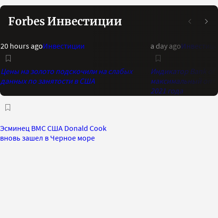
Forbes Инвестиции
20 hours ago
Инвестиции
a day ago
Инвестиц
Цены на золото подскочили на слабых
Индикатор Bank of 
данных по занятости в США
максимальный опти
2021 года
Эсминец ВМС США Donald Cook
вновь зашел в Черное море