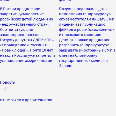
В России предложили
Госдума предложила дать
запретить усыновление
полномочия генпрокурору и
российских детей людьми из
его заместителям лишать СМИ
«недружественных» стран.
лицензии за публикацию
Соответствующий
фейков о российских военных
законопроект внесли в
и призывов к санкциям.
Госдуму депутаты ЛДПР, КПРФ,
Депутаты также предлагают
«Справедливой России» и
разрешить Генпрокуратуре
«Новых людей». Почти 10 лет
закрывать иностранные СМИ в
назад в России уже запретили
ответ на блокировку
усыновление американцами
государственных медиа на
Западе
Новости
Их не взяли в правительство