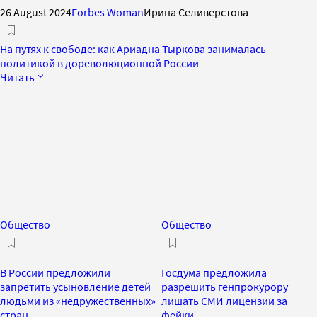
26 August 2024
Forbes Woman
Ирина Селиверстова
На путях к свободе: как Ариадна Тыркова занималась
политикой в дореволюционной России
Читать
Общество
Общество
В России предложили
Госдума предложила
запретить усыновление детей
разрешить генпрокурору
людьми из «недружественных»
лишать СМИ лицензии за
стран
фейки