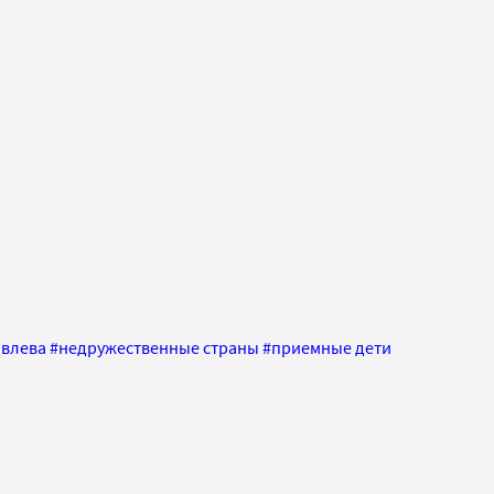
овлева
#
недружественные страны
#
приемные дети