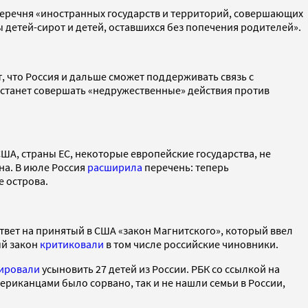
 перечня «иностранных государств и территорий, совершающих
 детей-сирот и детей, оставшихся без попечения родителей».
, что Россия и дальше сможет поддерживать связь с
естанет совершать «недружественные» действия против
США, страны ЕС, некоторые европейские государства, не
на. В июле Россия
расширила
перечень: теперь
е острова.
вет на принятый в США «закон Магнитского», который ввел
ый закон
критиковали
в том числе российские чиновники.
ировали
усыновить 27 детей из России. РБК со ссылкой на
мериканцами было сорвано, так и не нашли семьи в России,