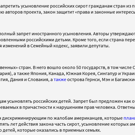
 запретить усыновление российских сирот гражданам стран из
 авторов проекта, закон защитит «права и законные интересы
 полный запрет иностранного усыновления. Авторы утверждают
новленными российскими детьми. Кроме того, если страна пер
я изменений в Семейный кодекс, заявили депутаты.
енных» стран. В него вошло около 50 государств, в том числе 
рия), а также Япония, Канада, Южная Корея, Сингапур и Украи
тия, Дания и Словакия, а
также
острова Гернси, Мэн и Багамски
м усыновлять российских детей. Запрет был предложен как от
еваемых в причастности к нарушениям прав человека. Ответн
акон дискриминирующим по жалобам американцев, которые
план
е пять лет действия закона часть сирот, усыновление которых а
о детей, которые оказались в приемных семьях.