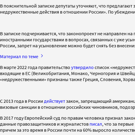
В пояснительной записке депутаты уточняют, что предлагают
недружественные действия в отношении России». По убеждению
В записке подчеркивается, что законопроект не направлен на
иностранными государствами в вопросах, связанных с уже усы
России, запрет на усыновление можно будет снять без внесени
Материал по теме
В марте 2022 года правительство
утвердило
список «недружеств
входящие в ЕС (Великобритания, Монако, Черногория и Швейца
«недружественными» признаны также Греция, Словения, Хорва
С 2013 года в России
действует
закон, запрещающий американца
визовые санкции в отношении российских чиновников, подозр
В 2017 году Европейский суд по правам человека признал з
данные правозащитников и журналистов
писал
, что за первы
причем за это время в России почти на 60% выросло количеств