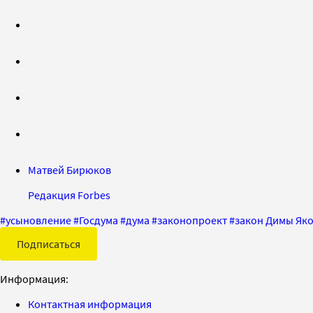
Матвей Бирюков
Редакция Forbes
#
усыновление
#
Госдума
#
дума
#
законопроект
#
закон Димы Як
Подписаться
Информация:
Контактная информация