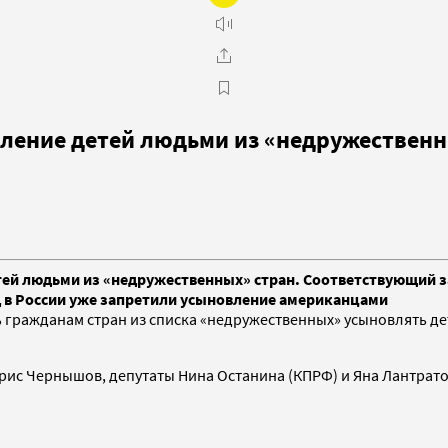
ление детей людьми из «недружественн
тей людьми из «недружественных» стран. Соответствующий з
д в России уже запретили усыновление американцами
ь гражданам стран из списка «недружественных» усыновлять де
с Чернышов, депутаты Нина Останина (КПРФ) и Яна Лантратова