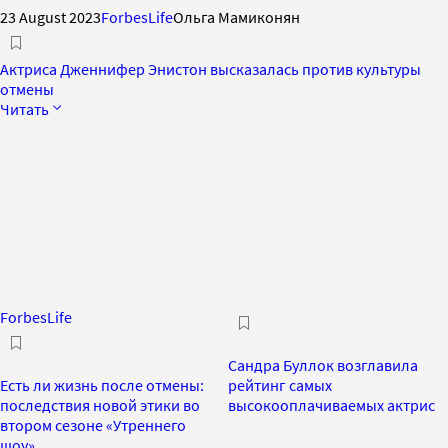
23 August 2023
ForbesLife
Ольга Мамиконян
Актриса Дженнифер Энистон высказалась против культуры
отмены
Читать
ForbesLife
Сандра Буллок возглавила
Есть ли жизнь после отмены:
рейтинг самых
последствия новой этики во
высокооплачиваемых актрис
втором сезоне «Утреннего
шоу»