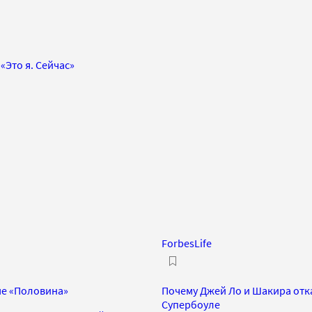
«Это я. Сейчас»
ForbesLife
ме «Половина»
Почему Джей Ло и Шакира отк
Супербоуле