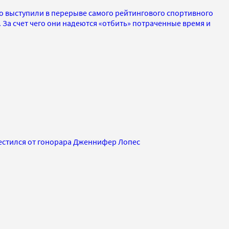
 выступили в перерыве самого рейтингового спортивного
 За счет чего они надеются «отбить» потраченные время и
естился от гонорара Дженнифер Лопес