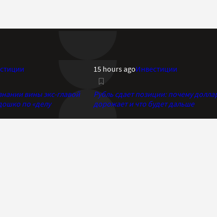
стиции
15 hours ago
Инвестиции
знании вины экс-главой
Рубль сдает позиции: почему долла
дошко по «делу
дорожает и что будет дальше