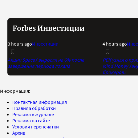
Forbes Инвестиции
3 hours ago
Инвестиции
4 hours ago
Инве
Акции SpaceX выросли на 6% после
РБК узнал о при
завершения периода локапа
Mind Money Хан
брокеров»
Информация:
Контактная информация
Правила обработки
Реклама в журнале
Реклама на сайте
Условия перепечатки
Архив