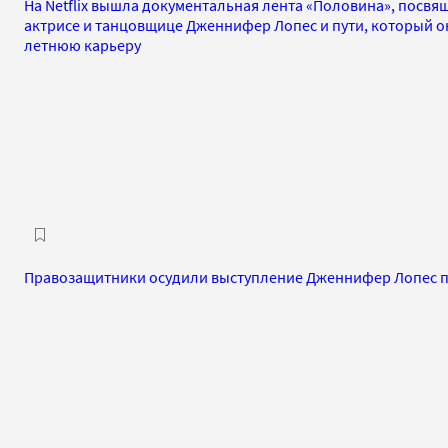
На Netflix вышла документальная лента «Половина», посвя
актрисе и танцовщице Дженнифер Лопес и пути, который он
летнюю карьеру
Правозащитники осудили выступление Дженнифер Лопес п