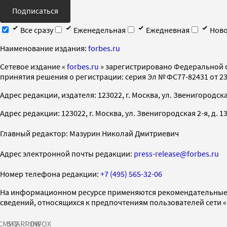
Подписаться
Все сразу
Еженедельная
Ежедневная
Ново
Наименование издания:
forbes.ru
Cетевое издание «
forbes.ru
» зарегистрировано Федеральной 
принятия решения о регистрации: серия Эл № ФС77-82431 от 23 
Адрес редакции, издателя: 123022, г. Москва, ул. Звенигородская 2-
Адрес редакции: 123022, г. Москва, ул. Звенигородская 2-я, д. 13, с
Главный редактор: Мазурин Николай Дмитриевич
Адрес электронной почты редакции:
press-release@forbes.ru
Номер телефона редакции:
+7 (495) 565-32-06
На информационном ресурсе применяются рекомендательные 
сведений, относящихся к предпочтениям пользователей сети 
СМИ2
SPARROW
INFOX