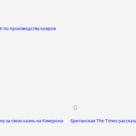
ап по производству ковров
у за свою казнь на Кэмерона
Британская The Times расска