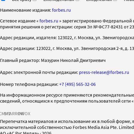
Наименование издания:
forbes.ru
Cетевое издание «
forbes.ru
» зарегистрировано Федеральной 
принятия решения о регистрации: серия Эл № ФС77-82431 от 23 
Адрес редакции, издателя: 123022, г. Москва, ул. Звенигородская 2-
Адрес редакции: 123022, г. Москва, ул. Звенигородская 2-я, д. 13, с
Главный редактор: Мазурин Николай Дмитриевич
Адрес электронной почты редакции:
press-release@forbes.ru
Номер телефона редакции:
+7 (495) 565-32-06
На информационном ресурсе применяются рекомендательные 
сведений, относящихся к предпочтениям пользователей сети 
СМИ2
SPARROW
INFOX
Перепечатка материалов и использование их в любой форме, в
исключительной собственностью Forbes Media Asia Pte. Limite
AO «АС Рус Медиа»
·
2026