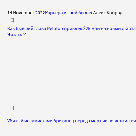
14 November 2022
Карьера и свой бизнес
Алекс Конрад
Как бывший глава Peloton привлек $25 млн на новый старт
Читать
Убитый исламистами британец перед смертью возложил вин