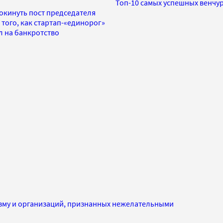
Топ-10 самых успешных венчу
окинуть пост председателя
того, как стартап-«единорог»
л на банкротство
изму и организаций, признанных нежелательными