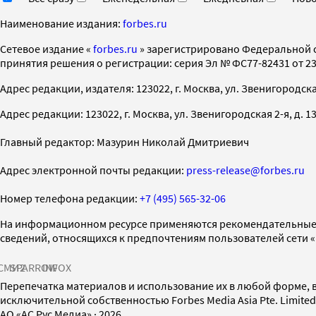
Наименование издания:
forbes.ru
Cетевое издание «
forbes.ru
» зарегистрировано Федеральной 
принятия решения о регистрации: серия Эл № ФС77-82431 от 23 
Адрес редакции, издателя: 123022, г. Москва, ул. Звенигородская 2-
Адрес редакции: 123022, г. Москва, ул. Звенигородская 2-я, д. 13, с
Главный редактор: Мазурин Николай Дмитриевич
Адрес электронной почты редакции:
press-release@forbes.ru
Номер телефона редакции:
+7 (495) 565-32-06
На информационном ресурсе применяются рекомендательные 
сведений, относящихся к предпочтениям пользователей сети 
СМИ2
SPARROW
INFOX
Перепечатка материалов и использование их в любой форме, в
исключительной собственностью Forbes Media Asia Pte. Limite
AO «АС Рус Медиа»
·
2026