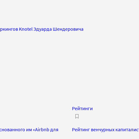
оркингов Knotel Эдуарда Шендеровича
Рейтинги
снованного им «Airbnb для
Рейтинг венчурных капиталис