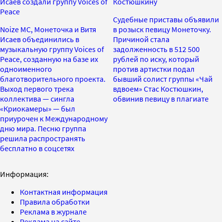
Исаев создали группу Voices of
Костюшкину
Peace
Судебные приставы объявили
Noize MC, Монеточка и Витя
в розыск певицу Монеточку.
Исаев объединились в
Причиной стала
музыкальную группу Voices of
задолженность в 512 500
Peace, созданную на базе их
рублей по иску, который
одноименного
против артистки подал
благотворительного проекта.
бывший солист группы «Чай
Выход первого трека
вдвоем» Стас Костюшкин,
коллектива — сингла
обвинив певицу в плагиате
«Криокамеры» — был
приурочен к Международному
дню мира. Песню группа
решила распространять
бесплатно в соцсетях
Информация:
Контактная информация
Правила обработки
Реклама в журнале
Реклама на сайте