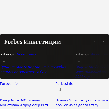
Forbes Инвестиции
a day ago
Инвестиции
a day ago
Инвестиц
Цены на золото подскочили на слабых
Индикатор Bank of 
данных по занятости в США
максимальный опти
2021 года
ForbesLife
ForbesLife
Рэпер Noize MC, певица
Певицу Монеточку объявили в
Монеточка и продюсер Витя
розыск из-за долга Стасу