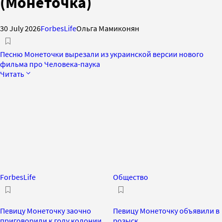
(Монеточка)
30 July 2026
ForbesLife
Ольга Мамиконян
Песню Монеточки вырезали из украинской версии нового
фильма про Человека-паука
Читать
ForbesLife
Общество
Певицу Монеточку заочно
Певицу Монеточку объявили в
приговорили к году колонии
розыск