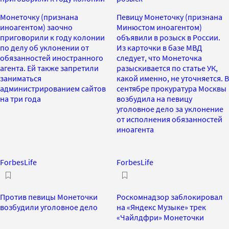
Монеточку (признана
Певицу Монеточку (признана
иноагентом) заочно
Минюстом иноагентом)
приговорили к году колонии
объявили в розыск в России.
по делу об уклонении от
Из карточки в базе МВД
обязанностей иностранного
следует, что Монеточка
агента. Ей также запретили
разыскивается по статье УК,
заниматься
какой именно, не уточняется. В
администрированием сайтов
сентябре прокуратура Москвы
на три года
возбудила на певицу
уголовное дело за уклонение
от исполнения обязанностей
иноагента
ForbesLife
ForbesLife
Против певицы Монеточки
Роскомнадзор заблокировал
возбудили уголовное дело
на «Яндекс Музыке» трек
«Чайлдфри» Монеточки