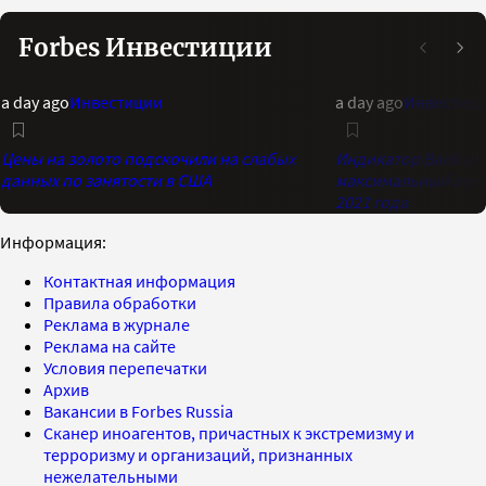
Forbes Инвестиции
a day ago
Инвестиции
a day ago
Инвестиц
Цены на золото подскочили на слабых
Индикатор Bank of 
данных по занятости в США
максимальный опти
2021 года
Информация:
Контактная информация
Правила обработки
Реклама в журнале
Реклама на сайте
Условия перепечатки
Архив
Вакансии в Forbes Russia
Сканер иноагентов, причастных к экстремизму и
терроризму и организаций, признанных
нежелательными