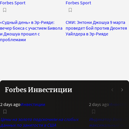
Forbes Sport
Forbes Sport
«Судный день» в Эр-Рияде:
СМИ: Энтони Джошуа 9 марта
вечер бокса с участием Бивола
проведет бой против Деонтея
и Джошуа прошел с
Уайлдера в Эр-Рияде
проблемами
Forbes Инвестиции
2 days ago
Инвестиции
2 days ago
Инвестиц
Цены на золото подскочили на слабых
Индикатор Bank of 
данных по занятости в США
максимальный опти