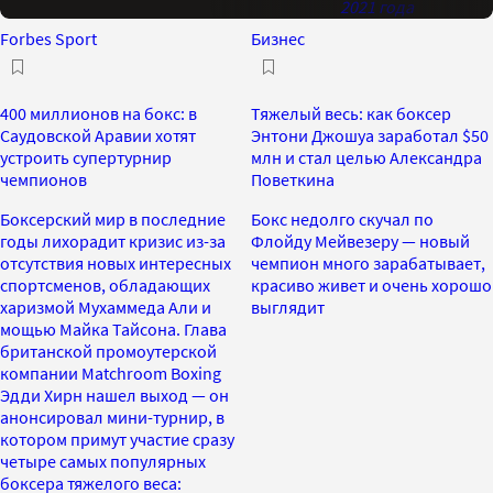
2021 года
Forbes Sport
Бизнес
400 миллионов на бокс: в
Тяжелый весь: как боксер
Саудовской Аравии хотят
Энтони Джошуа заработал $50
устроить супертурнир
млн и стал целью Александра
чемпионов
Поветкина
Боксерский мир в последние
Бокс недолго скучал по
годы лихорадит кризис из-за
Флойду Мейвезеру — новый
отсутствия новых интересных
чемпион много зарабатывает,
спортсменов, обладающих
красиво живет и очень хорошо
харизмой Мухаммеда Али и
выглядит
мощью Майка Тайсона. Глава
британской промоутерской
компании Matchroom Boxing
Эдди Хирн нашел выход — он
анонсировал мини-турнир, в
котором примут участие сразу
четыре самых популярных
боксера тяжелого веса: