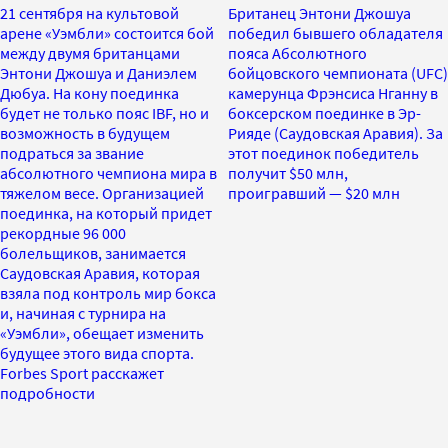
21 сентября на культовой
Британец Энтони Джошуа
арене «Уэмбли» состоится бой
победил бывшего обладателя
между двумя британцами
пояса Абсолютного
Энтони Джошуа и Даниэлем
бойцовского чемпионата (UFC)
Дюбуа. На кону поединка
камерунца Фрэнсиса Нганну в
будет не только пояс IBF, но и
боксерском поединке в Эр-
возможность в будущем
Рияде (Саудовская Аравия). За
подраться за звание
этот поединок победитель
абсолютного чемпиона мира в
получит $50 млн,
тяжелом весе. Организацией
проигравший — $20 млн
поединка, на который придет
рекордные 96 000
болельщиков, занимается
Саудовская Аравия, которая
взяла под контроль мир бокса
и, начиная с турнира на
«Уэмбли», обещает изменить
будущее этого вида спорта.
Forbes Sport расскажет
подробности