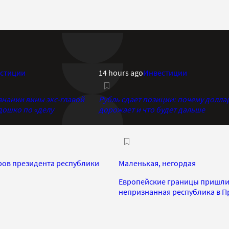
стиции
14 hours ago
Инвестиции
знании вины экс-главой
Рубль сдает позиции: почему долла
дошко по «делу
дорожает и что будет дальше
ров президента республики
Маленькая, негордая
Европейские границы пришли 
непризнанная республика в П