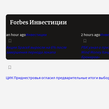
Forbes Инвестиции
an hour ago
Инвестиции
2 hours ago
Инве
Акции SpaceX выросли на 6% после
РБК узнал о при
завершения периода локапа
Mind Money Хан
брокеров»
ЦИК Приднестровья огласил предварительные итоги выбо