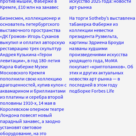
против мышей, Фаберже в
искусство 2025 года: новости
Кремле, £10 млн на занавес
арт-рынка
Бизнесмен, коллекционер и
На торги Sotheby’s выставлена
основатель петербургского
табакерка Фаберже из
выставочного пространства
коллекции невестки
«ДК Громов» Игорь Суханов
президента Рузвельта,
выкупил и оплатил авторскую
картины Эдриена Броуди
реставрацию трех скульптур
названы худшими
Андрея Кузькина «Герои
произведениями искусства
левитации», в год 180-летия
уходящего года, MoMA
Карла Фаберже Музеи
покупает «криптопанков». Об
Московского Кремля
этих и других актуальных
пополнили свою коллекцию
новостях арт-рынка — в
драгоценностей, купив кулон с
последней в этом году
аквамарином и бриллиантами
подборке Forbes Life
из платины и серебра второй
половины 1910-х, 14 мая в
Королевском оперном театре
Лондона повесят новый
парадный занавес, а заодно
установят световое
оборудование, на это