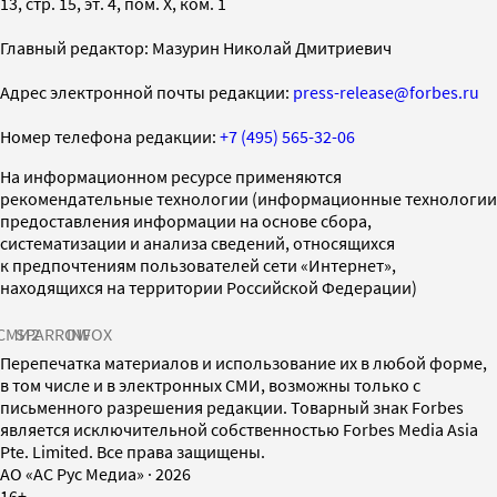
13, стр. 15, эт. 4, пом. X, ком. 1
Главный редактор: Мазурин Николай Дмитриевич
Адрес электронной почты редакции:
press-release@forbes.ru
Номер телефона редакции:
+7 (495) 565-32-06
На информационном ресурсе применяются
рекомендательные технологии (информационные технологии
предоставления информации на основе сбора,
систематизации и анализа сведений, относящихся
к предпочтениям пользователей сети «Интернет»,
находящихся на территории Российской Федерации)
СМИ2
SPARROW
INFOX
Перепечатка материалов и использование их в любой форме,
в том числе и в электронных СМИ, возможны только с
письменного разрешения редакции. Товарный знак Forbes
является исключительной собственностью Forbes Media Asia
Pte. Limited. Все права защищены.
AO «АС Рус Медиа»
·
2026
16+