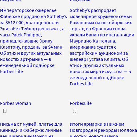
Императорское ожерелье
Sotheby’s распродает
Фаберже продано на Sotheby’s
«ювелирное кружево» семьи
за $512 000; драгоценности
Романовых на нью-йоркских
Элизабет Тейлор дешевеют, а
торгах, во Франции снова
часы Patek Philippe,
украли банан из инсталляции
принадлежавшие Эрику
Маурицио Каттелана,
Клэптону, проданы за $4 млн.
американка судится с
Об этих и других актуальных
австрийским аукционом за
новостях арт-рынка — в
шедевр Густава Климта. Об
еженедельной подборке
этих и других актуальных
Forbes Life
новостях мира искусства — в
еженедельной подборке
Forbes Life
Forbes Woman
ForbesLife
Письма от мужей, платье для
Итоги ярмарки в Нижнем
Кеннеди и Фаберже: личные
Новгороде и рекорды Поллока
вещи Мэрилин Монро на
и Ротко: новости мира