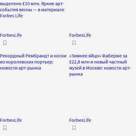
выделено £10 млн. Яркие арт-
события весны — в материале
Forbes Life
ForbesLife
ForbesLife
Рекордный Рембрандт и носки
«Зимнее яйцо» Фаберже за
из королевских портьер:
£22,8 млн и новый частный
новости арт-рынка
музей в Москве: новости арт-
рынка
ForbesLife
ForbesLife