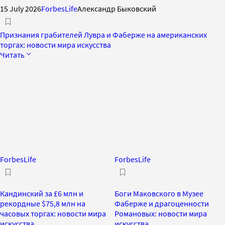
15 July 2026
ForbesLife
Александр Быковский
Признания грабителей Лувра и Фаберже на американских
торгах: новости мира искусства
Читать
ForbesLife
ForbesLife
Кандинский за £6 млн и
Боги Маковского в Музее
рекордные $75,8 млн на
Фаберже и драгоценности
часовых торгах: новости мира
Романовых: новости мира
искусства
искусства