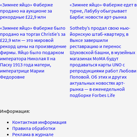
«Зимнее яйцо» Фаберже
«Зимнее яйцо» Фаберже едет в
продано на аукционе за
турне, Лабубу обыгрывает
рекордные £22,9 млн
Барби: новости арт-рынка
«Зимнее яйцо» Фаберже было
Sotheby’s продал свою нью-
продано на торгах Christie’s за
йоркскую штаб-квартиру, в
£22,9 млн — это мировой
Выксе завершили
рекорд цены на произведение
реставрацию и перенос
фирмы. Яйцо было подарком
Шуховской башни, в музейных
императора Николая II на
магазинах МоМА будут
Пасху 1913 года матери,
продаваться карты UNO с
императрице Марии
репродукциями работ Любови
Федоровне
Поповой. Об этих и других
актуальных новостях арт-
рынка — в еженедельной
подборке Forbes Life
Информация:
Контактная информация
Правила обработки
Реклама в журнале