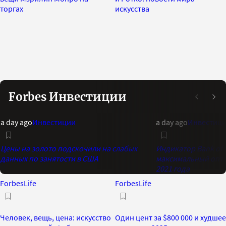
торгах
искусства
Forbes Инвестиции
a day ago
Инвестиции
a day ago
Инвестиц
Цены на золото подскочили на слабых
Индикатор Bank of 
данных по занятости в США
максимальный опти
2021 года
ForbesLife
ForbesLife
Человек, вещь, цена: искусство
Один цент за $800 000 и худшее