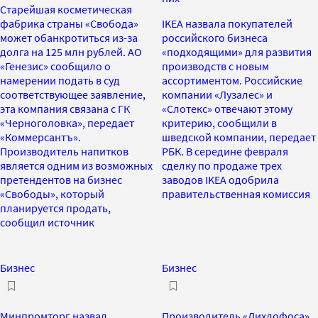
Старейшая косметическая
фабрика страны «Свобода»
IKEA назвала покупателей
может обанкротиться из-за
российского бизнеса
долга на 125 млн рублей. АО
«подходящими» для развития
«Генезис» сообщило о
производств с новым
намерении подать в суд
ассортиментом. Российские
соответствующее заявление,
компании «Лузалес» и
эта компания связана с ГК
«Слотекс» отвечают этому
«Черноголовка», передает
критерию, сообщили в
«Коммерсантъ».
шведской компании, передает
Производитель напитков
РБК. В середине февраля
является одним из возможных
сделку по продаже трех
претендентов на бизнес
заводов IKEA одобрила
«Свободы», который
правительственная комиссия
планируется продать,
сообщил источник
Бизнес
Бизнес
Минпромторг назвал
Производитель «Дихлофоса»