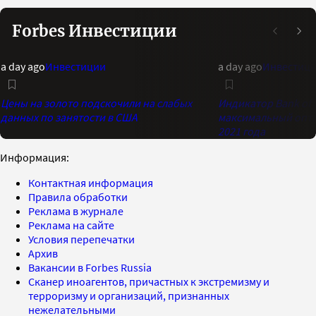
Forbes Инвестиции
a day ago
Инвестиции
a day ago
Инвестиц
Цены на золото подскочили на слабых
Индикатор Bank of 
данных по занятости в США
максимальный опти
2021 года
Информация:
Контактная информация
Правила обработки
Реклама в журнале
Реклама на сайте
Условия перепечатки
Архив
Вакансии в Forbes Russia
Сканер иноагентов, причастных к экстремизму и
терроризму и организаций, признанных
нежелательными