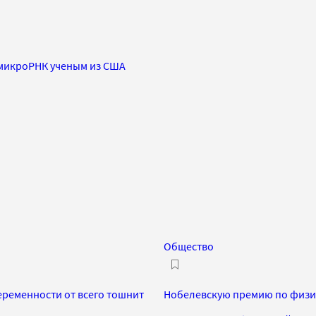
микроРНК ученым из США
Общество
еременности от всего тошнит
Нобелевскую премию по физио