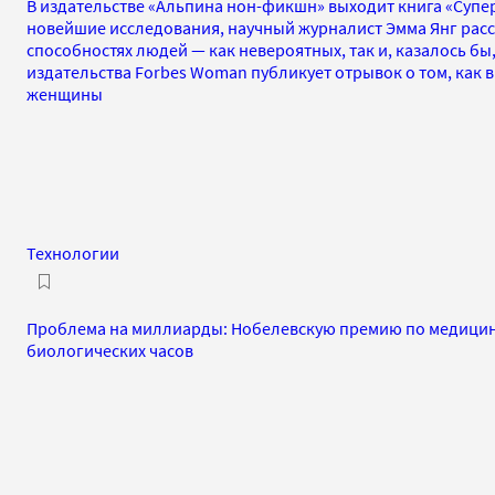
В издательстве «Альпина нон-фикшн» выходит книга «Супер
новейшие исследования, научный журналист Эмма Янг расс
способностях людей — как невероятных, так и, казалось б
издательства Forbes Woman публикует отрывок о том, как 
женщины
Технологии
Проблема на миллиарды: Нобелевскую премию по медицин
биологических часов