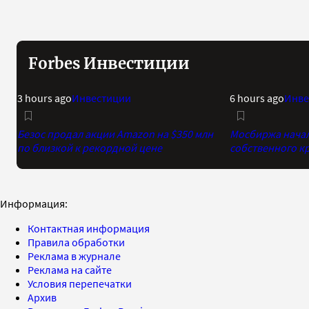
Forbes Инвестиции
3 hours ago
Инвестиции
6 hours ago
Инве
Безос продал акции Amazon на $350 млн
Мосбиржа начала
по близкой к рекордной цене
собственного к
Информация:
Контактная информация
Правила обработки
Реклама в журнале
Реклама на сайте
Условия перепечатки
Архив