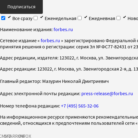
Подписаться
Все сразу
Еженедельная
Ежедневная
Ново
Наименование издания:
forbes.ru
Cетевое издание «
forbes.ru
» зарегистрировано Федеральной 
принятия решения о регистрации: серия Эл № ФС77-82431 от 23 
Адрес редакции, издателя: 123022, г. Москва, ул. Звенигородская 2-
Адрес редакции: 123022, г. Москва, ул. Звенигородская 2-я, д. 13, с
Главный редактор: Мазурин Николай Дмитриевич
Адрес электронной почты редакции:
press-release@forbes.ru
Номер телефона редакции:
+7 (495) 565-32-06
На информационном ресурсе применяются рекомендательные 
сведений, относящихся к предпочтениям пользователей сети 
СМИ2
SPARROW
INFOX