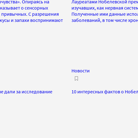
чувства». Опираясь на
Лауреатами Нобелевской прем
казывает о сенсорных
изучавших, как нервная систе
ы, привычных. С разрешения
Полученные ими данные испол
вкусы и запахи воспринимают
заболеваний, в том числе хро
Новости
е дали за исследование
10 интересных фактов о Нобе