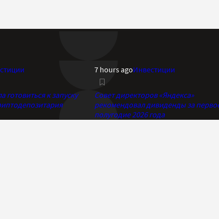
стиции
7 hours ago
Инвестиции
 готовиться к запуску
Совет директоров «Яндекса»
риптодепозитария
рекомендовал дивиденды за перво
полугодие 2026 года