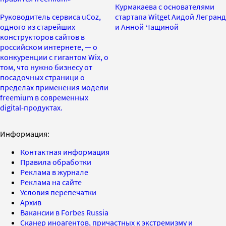
Курмакаева с основателями
Руководитель сервиса uCoz,
стартапа Witget Аидой Легранд
одного из старейших
и Анной Чащиной
конструкторов сайтов в
российском интернете, — о
конкуренции с гигантом Wix, о
том, что нужно бизнесу от
посадочных страници о
пределах применения модели
freemium в современных
digital-продуктах.
Информация:
Контактная информация
Правила обработки
Реклама в журнале
Реклама на сайте
Условия перепечатки
Архив
Вакансии в Forbes Russia
Сканер иноагентов, причастных к экстремизму и