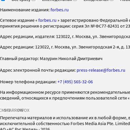
Наименование издания:
forbes.ru
Cетевое издание «
forbes.ru
» зарегистрировано Федеральной 
принятия решения о регистрации: серия Эл № ФС77-82431 от 23 
Адрес редакции, издателя: 123022, г. Москва, ул. Звенигородская 2-
Адрес редакции: 123022, г. Москва, ул. Звенигородская 2-я, д. 13, с
Главный редактор: Мазурин Николай Дмитриевич
Адрес электронной почты редакции:
press-release@forbes.ru
Номер телефона редакции:
+7 (495) 565-32-06
На информационном ресурсе применяются рекомендательные 
сведений, относящихся к предпочтениям пользователей сети 
СМИ2
SPARROW
INFOX
Перепечатка материалов и использование их в любой форме, в
исключительной собственностью Forbes Media Asia Pte. Limite
AO «АС Рус Медиа»
·
2026