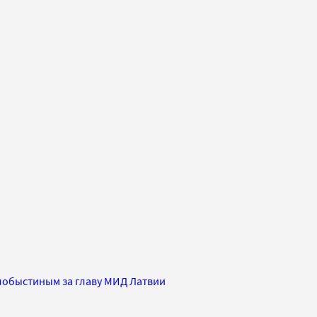
лобыстиным за главу МИД Латвии