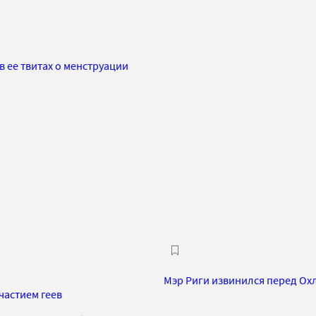
в ее твитах о менструации
Мэр Риги извинился перед Ох
частием геев