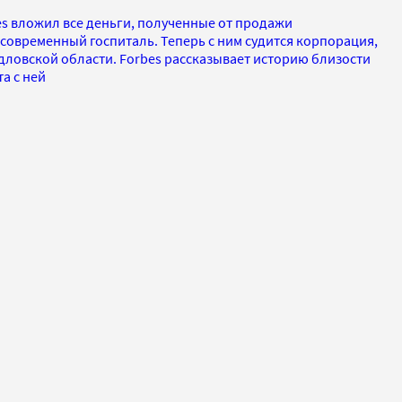
es вложил все деньги, полученные от продажи
 современный госпиталь. Теперь с ним судится корпорация,
ловской области. Forbes рассказывает историю близости
а с ней