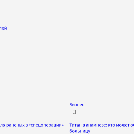
блей
Бизнес
для раненых в «спецоперации»
Титан в анамнезе: кто может
больницу