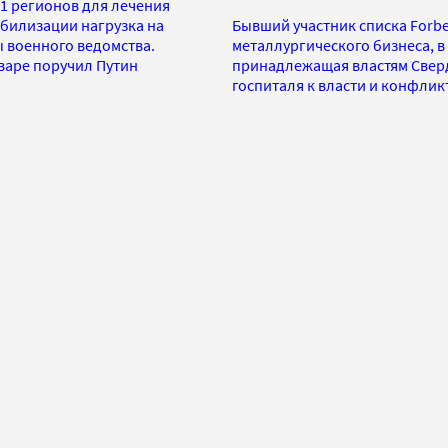
1 регионов для лечения
обилизации нагрузка на
Бывший участник списка Forb
 военного ведомства.
металлургического бизнеса, в
варе поручил Путин
принадлежащая властям Сверд
госпиталя к власти и конфликт