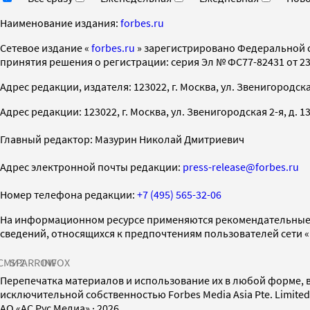
Наименование издания:
forbes.ru
Cетевое издание «
forbes.ru
» зарегистрировано Федеральной 
принятия решения о регистрации: серия Эл № ФС77-82431 от 23 
Адрес редакции, издателя: 123022, г. Москва, ул. Звенигородская 2-
Адрес редакции: 123022, г. Москва, ул. Звенигородская 2-я, д. 13, с
Главный редактор: Мазурин Николай Дмитриевич
Адрес электронной почты редакции:
press-release@forbes.ru
Номер телефона редакции:
+7 (495) 565-32-06
На информационном ресурсе применяются рекомендательные 
сведений, относящихся к предпочтениям пользователей сети 
СМИ2
SPARROW
INFOX
Перепечатка материалов и использование их в любой форме, в
исключительной собственностью Forbes Media Asia Pte. Limite
AO «АС Рус Медиа»
·
2026