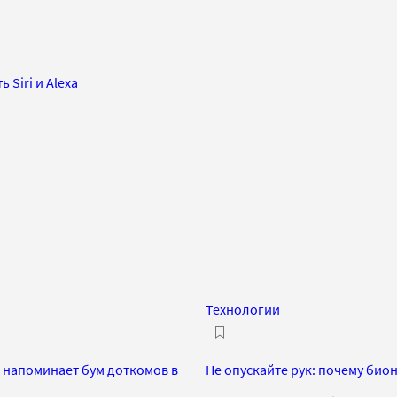
 Siri и Alexa
Технологии
и напоминает бум доткомов в
Не опускайте рук: почему био