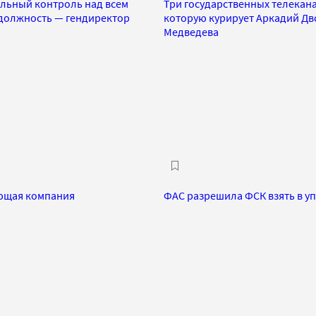
альный контроль над всем
Три государственных телекана
 должность — гендиректор
которую курирует Аркадий Д
Медведева
яющая компания
ФАС разрешила ФСК взять в у