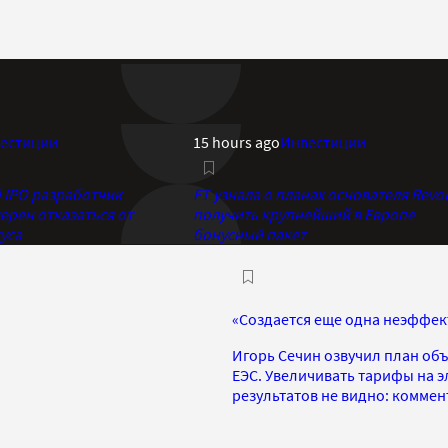
естиции
15 hours ago
Инвестиции
IPO разработчик
FT узнала о планах основателя Revol
ерен отказаться от
получить крупнейший в Европе
уса
бонусный пакет
«Создается еще одна неэффе
Игорь Сечин озвучил план об
ЕЭС. Увеличивать тарифы на э
результатов не видно: коммен