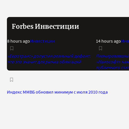
Forbes Инвестиции
8 hours ago
Инвестиции
14 hours ago
Инв
«Евротранс» допустил реальный дефолт:
Планировавший 
что это значит для рынка облигаций
«Нанософт» нам
публичного стат
Индекс ММВБ обновил минимум с июля 2010 года