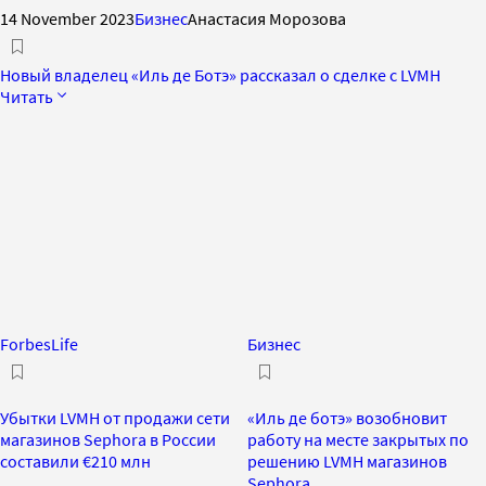
14 November 2023
Бизнес
Анастасия Морозова
Новый владелец «Иль де Ботэ» рассказал о сделке с LVMH
Читать
ForbesLife
Бизнес
Убытки LVMH от продажи сети
«Иль де ботэ» возобновит
магазинов Sephora в России
работу на месте закрытых по
составили €210 млн
решению LVMН магазинов
Sephora