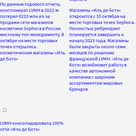
По данным годового отчета,
конгломерат LVMH в 2022-м
Магазины «Иль де ботэ»
потерял €210 млн из-за
откроются с 10 октября на
продажи сети магазинов
месте торговых точек Sephora.
косметики Sephora в России
Полностью ребрендинг
местному топ-менеджменту. В
планируется завершить к
октябре на месте торговых
началу 2023 года. Магазины
точек открылись
были закрыты около семи
косметические магазины «Иль
месяцев по решению
де ботэ»
французской LVMН. «Иль де
ботэ» возобновит работу в
качестве автономной
компании с широким
ассортиментом мировых
брендов
LVMH консолидировала 100%
сети «Иль де Ботэ»