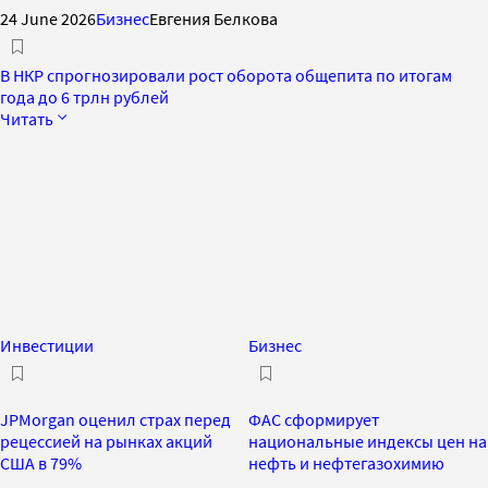
24 June 2026
Бизнес
Евгения Белкова
В НКР спрогнозировали рост оборота общепита по итогам
года до 6 трлн рублей
Читать
Инвестиции
Бизнес
JPMorgan оценил страх перед
ФАС сформирует
рецессией на рынках акций
национальные индексы цен на
США в 79%
нефть и нефтегазохимию