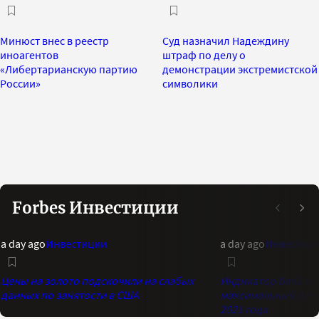
Минюст внес в реестр
Суд назначил Надеждину
иноагентов
штраф по делу о
«Либертарианскую партию
демонстрации экстремистской
России»
символики
Forbes Инвестиции
a day ago
Инвестиции
a day ago
Инвестиц
Цены на золото подскочили на слабых
Индикатор Bank of 
данных по занятости в США
максимальный опти
2021 года