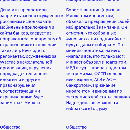
Депутаты предложили
Борис Надеждин (признан
запретить заочно осужденным
Минюстом иноагентом)
россиянам использовать
объявил о прекращении своей
мобильные приложения и
избирательной кампании. Он
сайты банков, следует из
отметил, что собранные
поправок к законопроекту об
«многие сотни подписей» не
ограничениях в отношении
будут сданы в избирком. По
таких лиц. Речь идет о
мнению политика, на него
релокантах, осужденных за
«напали все, кто только мог:
участие в нежелательной
Минюст объявил иноагентом,
организации, нарушения
МВД и суд — пропагандистом
порядка деятельности
экстремизма, ФССП сделала
иноагента и другие
невыездным, АСВ и АС —
правонарушения.
банкротом». Признание
Соответствующими
иноагентом и виновным по
ограничениями будет
экстремистской статье лишило
заниматься Минюст
Надеждина возможности
избраться в Госдуму
Общество
Общество