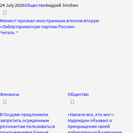
24 July 2026
Общество
Андрей Злобин
Минюст признал иностранным агентом вторую
«Либертарианскую партию России»
Читать
Финансы
Общество
В Госдуме предложили
«Напали все, кто мог»:
запретить осужденным
Надеждин объявил о
релокантам пользоваться
прекращении своей
приложениями банков
избирательной кампании