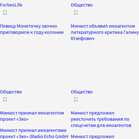
ForbesLife
Общество
Певицу Монеточку заочно
Минюст объявил иноагентом
приговорили к году колонии
литературного критика Галину
Юзефович
Общество
Общество
Минюст признал иноагентом
Минюст предложил
проект «Эхо»
ужесточить требования по
спецсчетам для иноагентов
Минюст признал иноагентами
проект «Эхо» (Radio Echo GmbH
Минюст предложил