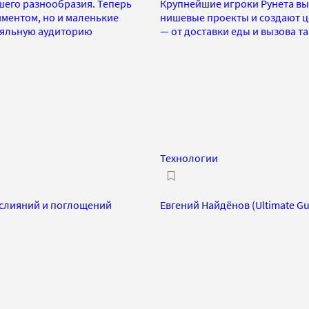
шего разнообразия. Теперь
Крупнейшие игроки Рунета выб
ментом, но и маленькие
нишевые проекты и создают ц
ояльную аудиторию
— от доставки еды и вызова т
Технологии
т слияний и поглощений
Евгений Найдёнов (Ultimate Gu