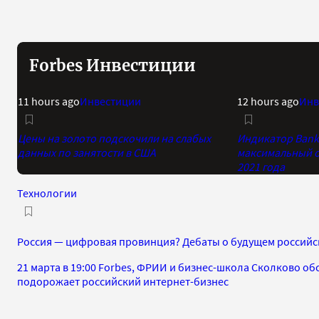
Forbes Инвестиции
11 hours ago
Инвестиции
12 hours ago
Инв
Цены на золото подскочили на слабых
Индикатор Bank 
данных по занятости в США
максимальный о
2021 года
Технологии
Россия — цифровая провинция? Дебаты о будущем российс
21 марта в 19:00 Forbes, ФРИИ и бизнес-школа Сколково об
подорожает российский интернет-бизнес