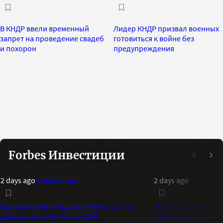
В КНДР ввели временный
Лидер КНДР призвал военных
запрет на проведение свадеб
готовиться к войне без
и похорон
предупреждения
Forbes Инвестиции
2 days ago
Инвестиции
2 days ago
Инвестиц
Цены на золото подскочили на слабых
Индикатор Bank of 
данных по занятости в США
максимальный опти