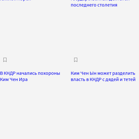
последнего столетия
В КНДР начались похороны
Ким Чен Ын может разделить
Ким Чен Ира
власть в КНДР с дядей и тетей