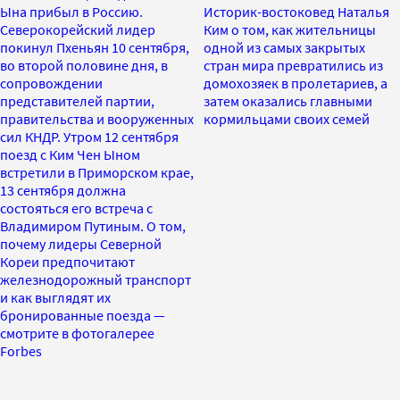
Ына прибыл в Россию.
Историк-востоковед Наталья
Северокорейский лидер
Ким о том, как жительницы
покинул Пхеньян 10 сентября,
одной из самых закрытых
во второй половине дня, в
стран мира превратились из
сопровождении
домохозяек в пролетариев, а
представителей партии,
затем оказались главными
правительства и вооруженных
кормильцами своих семей
сил КНДР. Утром 12 сентября
поезд с Ким Чен Ыном
встретили в Приморском крае,
13 сентября должна
состояться его встреча с
Владимиром Путиным. О том,
почему лидеры Северной
Кореи предпочитают
железнодорожный транспорт
и как выглядят их
бронированные поезда —
смотрите в фотогалерее
Forbes