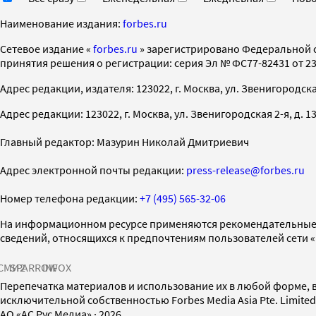
Наименование издания:
forbes.ru
Cетевое издание «
forbes.ru
» зарегистрировано Федеральной 
принятия решения о регистрации: серия Эл № ФС77-82431 от 23 
Адрес редакции, издателя: 123022, г. Москва, ул. Звенигородская 2-
Адрес редакции: 123022, г. Москва, ул. Звенигородская 2-я, д. 13, с
Главный редактор: Мазурин Николай Дмитриевич
Адрес электронной почты редакции:
press-release@forbes.ru
Номер телефона редакции:
+7 (495) 565-32-06
На информационном ресурсе применяются рекомендательные 
сведений, относящихся к предпочтениям пользователей сети 
СМИ2
SPARROW
INFOX
Перепечатка материалов и использование их в любой форме, в
исключительной собственностью Forbes Media Asia Pte. Limite
AO «АС Рус Медиа»
·
2026