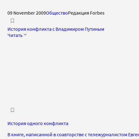
09 November 2009
Общество
Редакция Forbes
История конфликта c Владимиром Путиным
Читать
История одного конфликта
В книге, написанной в соавторстве с тележурналистом Ев