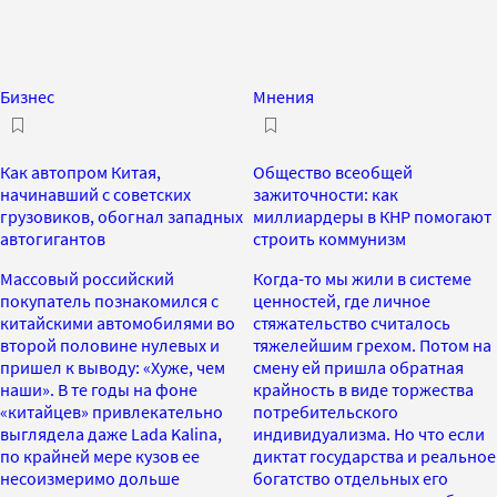
Бизнес
Мнения
Как автопром Китая,
Общество всеобщей
начинавший с советских
зажиточности: как
грузовиков, обогнал западных
миллиардеры в КНР помогают
автогигантов
строить коммунизм
Массовый российский
Когда-то мы жили в системе
покупатель познакомился с
ценностей, где личное
китайскими автомобилями во
стяжательство считалось
второй половине нулевых и
тяжелейшим грехом. Потом на
пришел к выводу: «Хуже, чем
смену ей пришла обратная
наши». В те годы на фоне
крайность в виде торжества
«китайцев» привлекательно
потребительского
выглядела даже Lada Kalina,
индивидуализма. Но что если
по крайней мере кузов ее
диктат государства и реальное
несоизмеримо дольше
богатство отдельных его