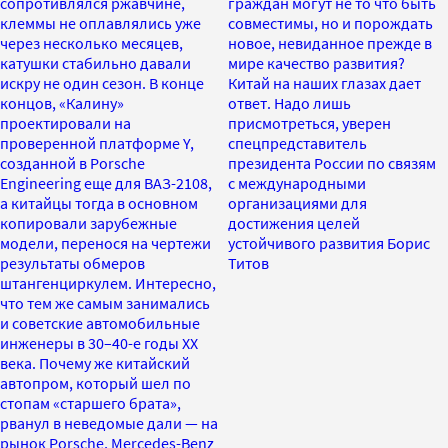
сопротивлялся ржавчине,
граждан могут не то что быть
клеммы не оплавлялись уже
совместимы, но и порождать
через несколько месяцев,
новое, невиданное прежде в
катушки стабильно давали
мире качество развития?
искру не один сезон. В конце
Китай на наших глазах дает
концов, «Калину»
ответ. Надо лишь
проектировали на
присмотреться, уверен
проверенной платформе Y,
спецпредставитель
созданной в Porsche
президента России по связям
Engineering еще для ВАЗ-2108,
с международными
а китайцы тогда в основном
организациями для
копировали зарубежные
достижения целей
модели, перенося на чертежи
устойчивого развития Борис
результаты обмеров
Титов
штангенциркулем. Интересно,
что тем же самым занимались
и советские автомобильные
инженеры в 30–40-е годы XX
века. Почему же китайский
автопром, который шел по
стопам «старшего брата»,
рванул в неведомые дали — на
рынок Porsche, Mercedes-Benz