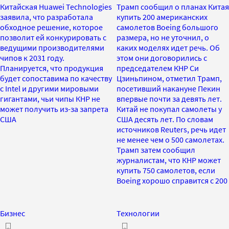
Китайская Huawei Technologies
Трамп сообщил о планах Китая
заявила, что разработала
купить 200 американских
обходное решение, которое
самолетов Boeing большого
позволит ей конкурировать с
размера, но не уточнил, о
ведущими производителями
каких моделях идет речь. Об
чипов к 2031 году.
этом они договорились с
Планируется, что продукция
председателем КНР Си
будет сопоставима по качеству
Цзиньпином, отметил Трамп,
с Intel и другими мировыми
посетивший накануне Пекин
гигантами, чьи чипы КНР не
впервые почти за девять лет.
может получить из-за запрета
Китай не покупал самолеты у
США
США десять лет. По словам
источников Reuters, речь идет
не менее чем о 500 самолетах.
Трамп затем сообщил
журналистам, что КНР может
купить 750 самолетов, если
Boeing хорошо справится с 200
Бизнес
Технологии