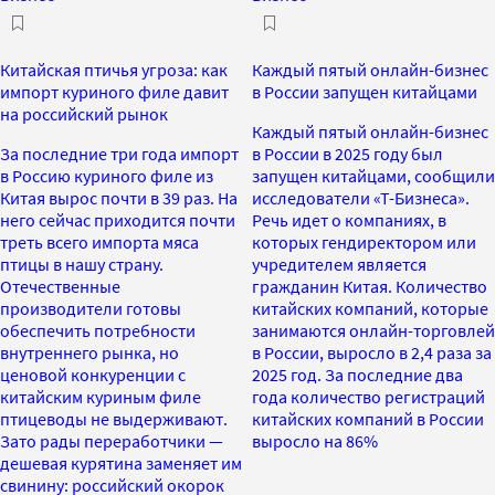
Китайская птичья угроза: как
Каждый пятый онлайн-бизнес
импорт куриного филе давит
в России запущен китайцами
на российский рынок
Каждый пятый онлайн-бизнес
За последние три года импорт
в России в 2025 году был
в Россию куриного филе из
запущен китайцами, сообщили
Китая вырос почти в 39 раз. На
исследователи «Т-Бизнеса».
него сейчас приходится почти
Речь идет о компаниях, в
треть всего импорта мяса
которых гендиректором или
птицы в нашу страну.
учредителем является
Отечественные
гражданин Китая. Количество
производители готовы
китайских компаний, которые
обеспечить потребности
занимаются онлайн-торговлей
внутреннего рынка, но
в России, выросло в 2,4 раза за
ценовой конкуренции с
2025 год. За последние два
китайским куриным филе
года количество регистраций
птицеводы не выдерживают.
китайских компаний в России
Зато рады переработчики —
выросло на 86%
дешевая курятина заменяет им
свинину: российский окорок