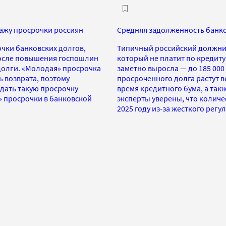
ажу просрочки россиян
Средняя задолженность банко
очки банковских долгов,
Типичный российский должник 
После повышения госпошлин
который не платит по кредит
долги. «Молодая» просрочка
заметно выросла — до 185 000
ь возврата, поэтому
просроченного долга растут 
одать такую просрочку
время кредитного бума, а такж
» просрочки в банковской
эксперты уверены, что количе
2025 году из-за жесткого рег