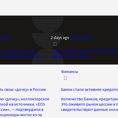
тиции
2 days ago
Инвестиции
of America показал
Акции Fujifilm пережили крупнейше
птимизм инвесторов с
падение с 1974 года
Финансы
ь свою «дочку» в России
Банки стали активнее кредит
ю «дочку», коллекторское
Количество банков, кредитующ
лкой на источники. «EOS
Это оживило рынок цессии и 
ссии», — подтвердили в
свидетельствуют данные онл
акционеры могли из-за