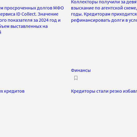
Коллекторы получили за девят
ъем просроченных долгов МФО
взыскание по агентской схеме
рвиса ID Collect. Значение
годы. Кредиторам приходится
го показателя за 2024 год и
рефинансировать долги в усл
Объем выставленных на
й
Финансы
ух кредитов
Кредиторы стали резко избавл