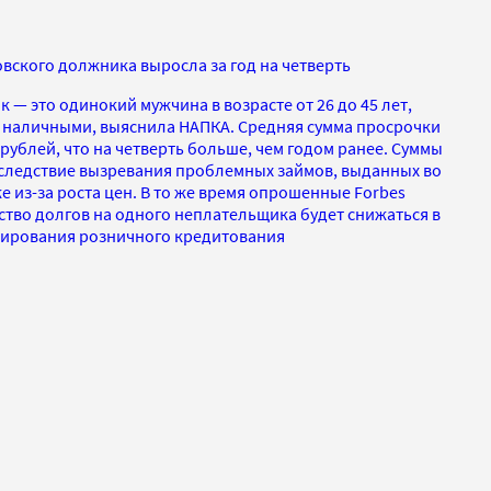
вского должника выросла за год на четверть
— это одинокий мужчина в возрасте от 26 до 45 лет,
у наличными, выяснила НАПКА. Средняя сумма просрочки
 рублей, что на четверть больше, чем годом ранее. Суммы
вследствие вызревания проблемных займов, выданных во
е из-за роста цен. В то же время опрошенные Forbes
ство долгов на одного неплательщика будет снижаться в
улирования розничного кредитования