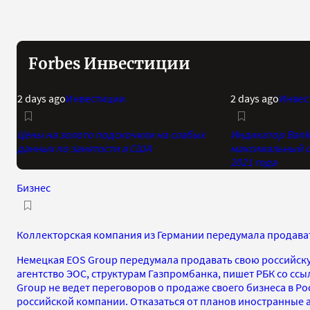
Forbes Инвестиции
2 days ago
Инвестиции
2 days ago
Инвес
Цены на золото подскочили на слабых
Индикатор Bank 
данных по занятости в США
максимальный о
2021 года
Бизнес
Коллекторская компания из Германии передумала продават
Немецкая EOS Group передумала продавать свою российску
агентство ЭОС, структурам Газпромбанка, пишет РБК со ссы
Group не ведет переговоров о продаже своего бизнеса в Ро
российской компании. Отказаться от планов иностранные 