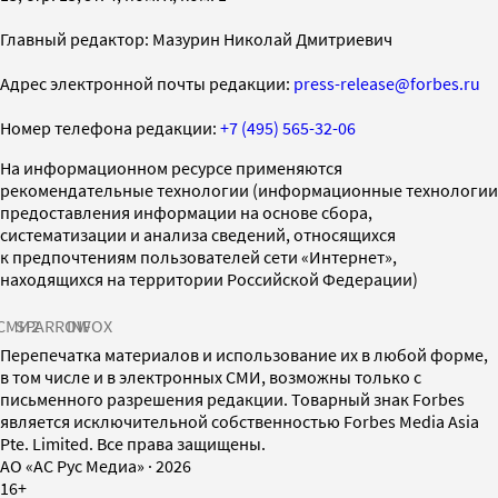
Главный редактор: Мазурин Николай Дмитриевич
Адрес электронной почты редакции:
press-release@forbes.ru
Номер телефона редакции:
+7 (495) 565-32-06
На информационном ресурсе применяются
рекомендательные технологии (информационные технологии
предоставления информации на основе сбора,
систематизации и анализа сведений, относящихся
к предпочтениям пользователей сети «Интернет»,
находящихся на территории Российской Федерации)
СМИ2
SPARROW
INFOX
Перепечатка материалов и использование их в любой форме,
в том числе и в электронных СМИ, возможны только с
письменного разрешения редакции. Товарный знак Forbes
является исключительной собственностью Forbes Media Asia
Pte. Limited. Все права защищены.
AO «АС Рус Медиа»
·
2026
16+