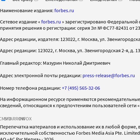
Наименование издания:
forbes.ru
Cетевое издание «
forbes.ru
» зарегистрировано Федеральной 
принятия решения о регистрации: серия Эл № ФС77-82431 от 23 
Адрес редакции, издателя: 123022, г. Москва, ул. Звенигородская 2-
Адрес редакции: 123022, г. Москва, ул. Звенигородская 2-я, д. 13, с
Главный редактор: Мазурин Николай Дмитриевич
Адрес электронной почты редакции:
press-release@forbes.ru
Номер телефона редакции:
+7 (495) 565-32-06
На информационном ресурсе применяются рекомендательные 
сведений, относящихся к предпочтениям пользователей сети 
СМИ2
SPARROW
INFOX
Перепечатка материалов и использование их в любой форме, в
исключительной собственностью Forbes Media Asia Pte. Limite
AO «АС Рус Медиа»
·
2026