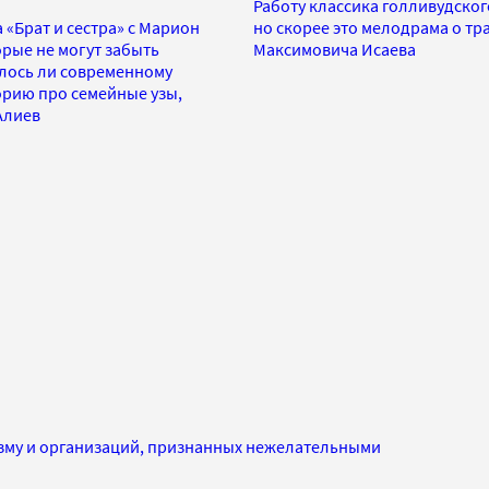
Работу классика голливудског
«Брат и сестра» с Марион
но скорее это мелодрама о тр
орые не могут забыть
Максимовича Исаева
алось ли современному
орию про семейные узы,
Алиев
изму и организаций, признанных нежелательными