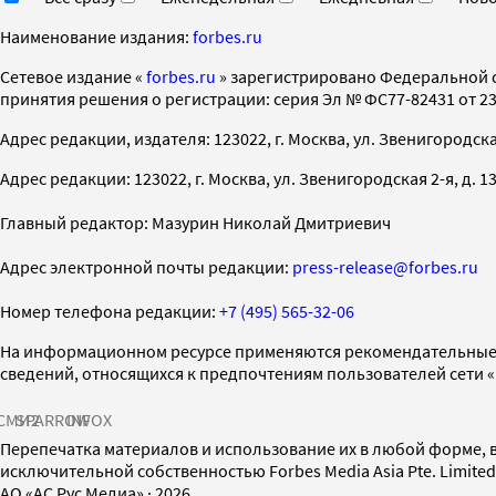
Наименование издания:
forbes.ru
Cетевое издание «
forbes.ru
» зарегистрировано Федеральной 
принятия решения о регистрации: серия Эл № ФС77-82431 от 23 
Адрес редакции, издателя: 123022, г. Москва, ул. Звенигородская 2-
Адрес редакции: 123022, г. Москва, ул. Звенигородская 2-я, д. 13, с
Главный редактор: Мазурин Николай Дмитриевич
Адрес электронной почты редакции:
press-release@forbes.ru
Номер телефона редакции:
+7 (495) 565-32-06
На информационном ресурсе применяются рекомендательные 
сведений, относящихся к предпочтениям пользователей сети 
СМИ2
SPARROW
INFOX
Перепечатка материалов и использование их в любой форме, в
исключительной собственностью Forbes Media Asia Pte. Limite
AO «АС Рус Медиа»
·
2026