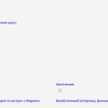
ннее шоу»
Увлечения
рат и сестра» с Марион
Влюбленный Штирлиц: фильм