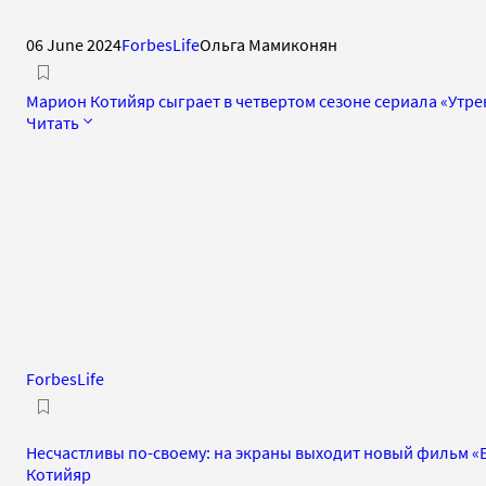
06 June 2024
ForbesLife
Ольга Мамиконян
Марион Котийяр сыграет в четвертом сезоне сериала «Утре
Читать
ForbesLife
Несчастливы по-своему: на экраны выходит новый фильм «Б
Котийяр