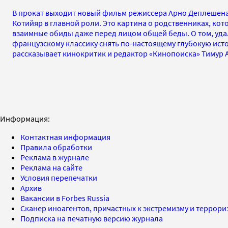
В прокат выходит новый фильм режиссера Арно Деплешена 
Котийяр в главной роли. Это картина о родственниках, кот
взаимные обиды даже перед лицом общей беды. О том, уд
французскому классику снять по-настоящему глубокую ист
рассказывает кинокритик и редактор «Кинопоиска» Тимур 
Информация:
Контактная информация
Правила обработки
Реклама в журнале
Реклама на сайте
Условия перепечатки
Архив
Вакансии в Forbes Russia
Сканер иноагентов, причастных к экстремизму и террор
Подписка на печатную версию журнала