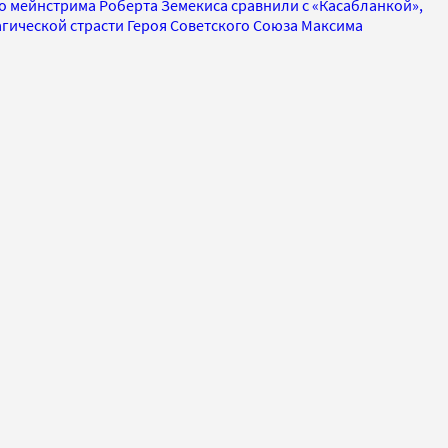
о мейнстрима Роберта Земекиса сравнили с «Касабланкой»,
агической страсти Героя Советского Союза Максима