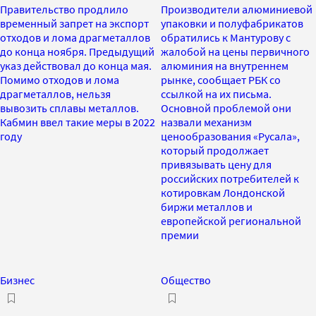
Правительство продлило
Производители алюминиевой
временный запрет на экспорт
упаковки и полуфабрикатов
отходов и лома драгметаллов
обратились к Мантурову с
до конца ноября. Предыдущий
жалобой на цены первичного
указ действовал до конца мая.
алюминия на внутреннем
Помимо отходов и лома
рынке, сообщает РБК со
драгметаллов, нельзя
ссылкой на их письма.
вывозить сплавы металлов.
Основной проблемой они
Кабмин ввел такие меры в 2022
назвали механизм
году
ценообразования «Русала»,
который продолжает
привязывать цену для
российских потребителей к
котировкам Лондонской
биржи металлов и
европейской региональной
премии
Бизнес
Общество