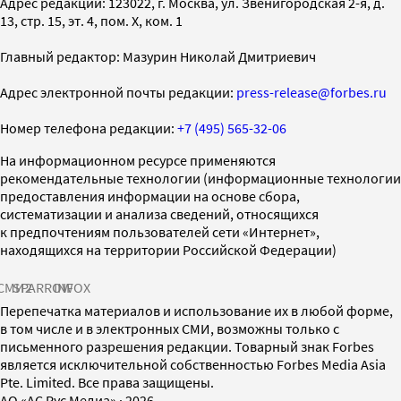
Адрес редакции: 123022, г. Москва, ул. Звенигородская 2-я, д.
13, стр. 15, эт. 4, пом. X, ком. 1
Главный редактор: Мазурин Николай Дмитриевич
Адрес электронной почты редакции:
press-release@forbes.ru
Номер телефона редакции:
+7 (495) 565-32-06
На информационном ресурсе применяются
рекомендательные технологии (информационные технологии
предоставления информации на основе сбора,
систематизации и анализа сведений, относящихся
к предпочтениям пользователей сети «Интернет»,
находящихся на территории Российской Федерации)
СМИ2
SPARROW
INFOX
Перепечатка материалов и использование их в любой форме,
в том числе и в электронных СМИ, возможны только с
письменного разрешения редакции. Товарный знак Forbes
является исключительной собственностью Forbes Media Asia
Pte. Limited. Все права защищены.
AO «АС Рус Медиа»
·
2026