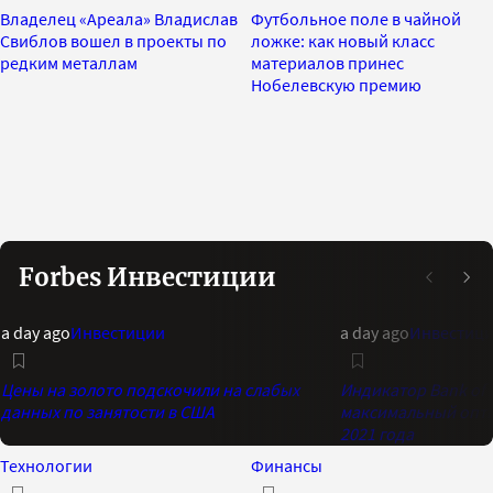
Владелец «Ареала» Владислав
Футбольное поле в чайной
Свиблов вошел в проекты по
ложке: как новый класс
редким металлам
материалов принес
Нобелевскую премию
Forbes Инвестиции
a day ago
Инвестиции
a day ago
Инвестиц
Цены на золото подскочили на слабых
Индикатор Bank of 
данных по занятости в США
максимальный опти
2021 года
Технологии
Финансы