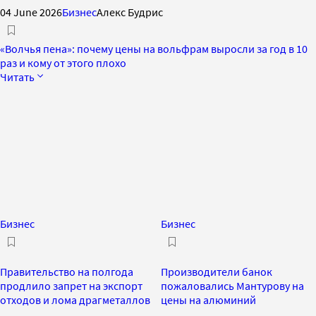
04 June 2026
Бизнес
Алекс Будрис
«Волчья пена»: почему цены на вольфрам выросли за год в 10
раз и кому от этого плохо
Читать
Бизнес
Бизнес
Правительство на полгода
Производители банок
продлило запрет на экспорт
пожаловались Мантурову на
отходов и лома драгметаллов
цены на алюминий