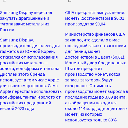
Samsung Display перестал
США прекратят выпуск пенни:
закупать драгоценные и
монеты достоинством в $0,01
тугоплавкие металлы из
производят за $0,04
России
Министерство финансов США
Samsung Display,
заявило, что сделало в мае
производитель дисплеев для
последний заказ на заготовки
гаджетов из Южной Кореи,
для пенни, монет
отказался от использования
достоинством в 1 цент ($0,01).
российских металлов —
Монетный двор Соединенных
золота, вольфрама и тантала.
Штатов прекратит
Дисплеи этого бренда
производство монет, когда
использует в том числе Apple
запасы заготовок будут
для своих смартфонов. Сама
исчерпаны. Стоимость
Apple перестала использовать
производства монет выросла в
вольфрам, тантал и золото от
последние годы до 3,69 цента,
российских предприятий
а в обращении находится
весной 2023 года
около 114 млрд одноцентовых
монет, из которых
используется только 60%