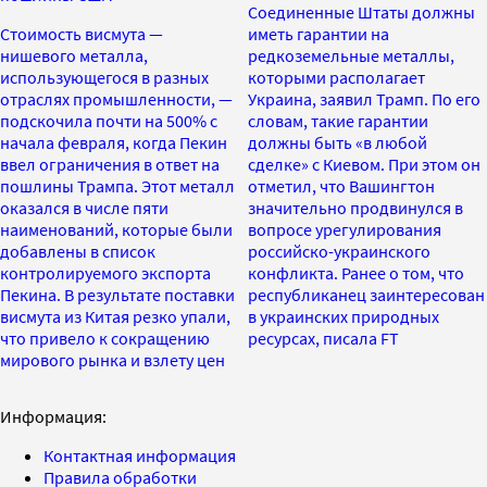
Соединенные Штаты должны
Стоимость висмута —
иметь гарантии на
нишевого металла,
редкоземельные металлы,
использующегося в разных
которыми располагает
отраслях промышленности, —
Украина, заявил Трамп. По его
подскочила почти на 500% с
словам, такие гарантии
начала февраля, когда Пекин
должны быть «в любой
ввел ограничения в ответ на
сделке» с Киевом. При этом он
пошлины Трампа. Этот металл
отметил, что Вашингтон
оказался в числе пяти
значительно продвинулся в
наименований, которые были
вопросе урегулирования
добавлены в список
российско-украинского
контролируемого экспорта
конфликта. Ранее о том, что
Пекина. В результате поставки
республиканец заинтересован
висмута из Китая резко упали,
в украинских природных
что привело к сокращению
ресурсах, писала FT
мирового рынка и взлету цен
Информация:
Контактная информация
Правила обработки