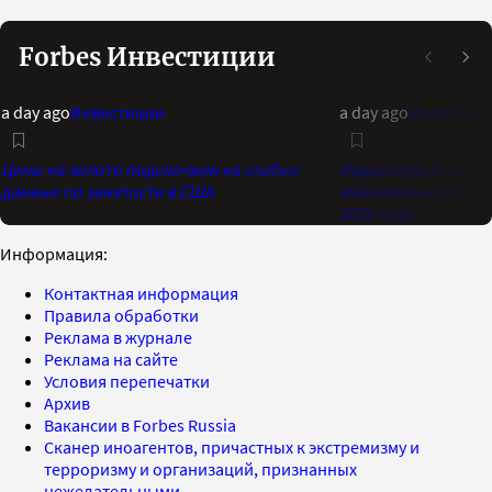
Forbes Инвестиции
a day ago
Инвестиции
a day ago
Инвестиц
Цены на золото подскочили на слабых
Индикатор Bank of 
данных по занятости в США
максимальный опти
2021 года
Информация:
Контактная информация
Правила обработки
Реклама в журнале
Реклама на сайте
Условия перепечатки
Архив
Вакансии в Forbes Russia
Сканер иноагентов, причастных к экстремизму и
терроризму и организаций, признанных
нежелательными