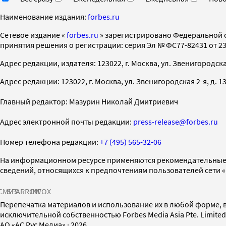
Наименование издания:
forbes.ru
Cетевое издание «
forbes.ru
» зарегистрировано Федеральной 
принятия решения о регистрации: серия Эл № ФС77-82431 от 23 
Адрес редакции, издателя: 123022, г. Москва, ул. Звенигородская 2-
Адрес редакции: 123022, г. Москва, ул. Звенигородская 2-я, д. 13, с
Главный редактор: Мазурин Николай Дмитриевич
Адрес электронной почты редакции:
press-release@forbes.ru
Номер телефона редакции:
+7 (495) 565-32-06
На информационном ресурсе применяются рекомендательные 
сведений, относящихся к предпочтениям пользователей сети 
СМИ2
SPARROW
INFOX
Перепечатка материалов и использование их в любой форме, в
исключительной собственностью Forbes Media Asia Pte. Limite
AO «АС Рус Медиа»
·
2026