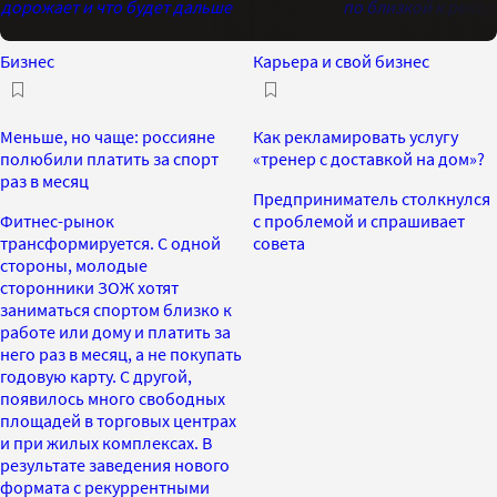
дорожает и что будет дальше
по близкой к реко
Бизнес
Карьера и свой бизнес
Меньше, но чаще: россияне
Как рекламировать услугу
полюбили платить за спорт
«тренер с доставкой на дом»?
раз в месяц
Предприниматель столкнулся
Фитнес-рынок
с проблемой и спрашивает
трансформируется. С одной
совета
стороны, молодые
сторонники ЗОЖ хотят
заниматься спортом близко к
работе или дому и платить за
него раз в месяц, а не покупать
годовую карту. С другой,
появилось много свободных
площадей в торговых центрах
и при жилых комплексах. В
результате заведения нового
формата с рекуррентными