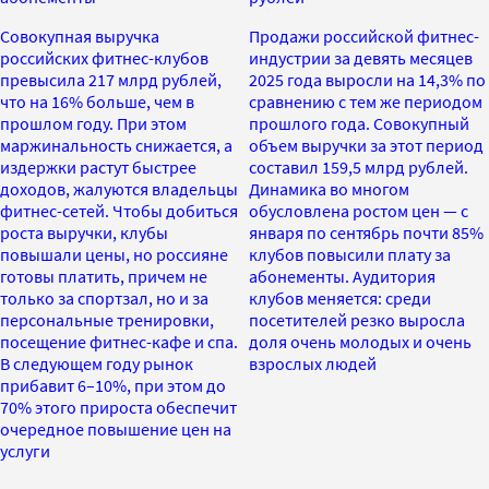
Совокупная выручка
Продажи российской фитнес-
российских фитнес-клубов
индустрии за девять месяцев
превысила 217 млрд рублей,
2025 года выросли на 14,3% по
что на 16% больше, чем в
сравнению с тем же периодом
прошлом году. При этом
прошлого года. Совокупный
маржинальность снижается, а
объем выручки за этот период
издержки растут быстрее
составил 159,5 млрд рублей.
доходов, жалуются владельцы
Динамика во многом
фитнес-сетей. Чтобы добиться
обусловлена ростом цен — с
роста выручки, клубы
января по сентябрь почти 85%
повышали цены, но россияне
клубов повысили плату за
готовы платить, причем не
абонементы. Аудитория
только за спортзал, но и за
клубов меняется: среди
персональные тренировки,
посетителей резко выросла
посещение фитнес-кафе и спа.
доля очень молодых и очень
В следующем году рынок
взрослых людей
прибавит 6–10%, при этом до
70% этого прироста обеспечит
очередное повышение цен на
услуги