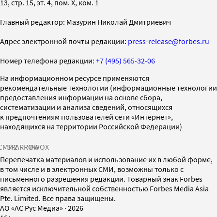
13, стр. 15, эт. 4, пом. X, ком. 1
Главный редактор: Мазурин Николай Дмитриевич
Адрес электронной почты редакции:
press-release@forbes.ru
Номер телефона редакции:
+7 (495) 565-32-06
На информационном ресурсе применяются
рекомендательные технологии (информационные технологии
предоставления информации на основе сбора,
систематизации и анализа сведений, относящихся
к предпочтениям пользователей сети «Интернет»,
находящихся на территории Российской Федерации)
СМИ2
SPARROW
INFOX
Перепечатка материалов и использование их в любой форме,
в том числе и в электронных СМИ, возможны только с
письменного разрешения редакции. Товарный знак Forbes
является исключительной собственностью Forbes Media Asia
Pte. Limited. Все права защищены.
AO «АС Рус Медиа»
·
2026