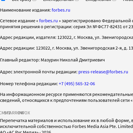
Наименование издания:
forbes.ru
Cетевое издание «
forbes.ru
» зарегистрировано Федеральной 
принятия решения о регистрации: серия Эл № ФС77-82431 от 23 
Адрес редакции, издателя: 123022, г. Москва, ул. Звенигородская 2-
Адрес редакции: 123022, г. Москва, ул. Звенигородская 2-я, д. 13, с
Главный редактор: Мазурин Николай Дмитриевич
Адрес электронной почты редакции:
press-release@forbes.ru
Номер телефона редакции:
+7 (495) 565-32-06
На информационном ресурсе применяются рекомендательные 
сведений, относящихся к предпочтениям пользователей сети 
СМИ2
SPARROW
INFOX
Перепечатка материалов и использование их в любой форме, в
исключительной собственностью Forbes Media Asia Pte. Limite
AO «АС Рус Медиа»
·
2026