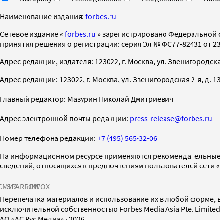
Наименование издания:
forbes.ru
Cетевое издание «
forbes.ru
» зарегистрировано Федеральной 
принятия решения о регистрации: серия Эл № ФС77-82431 от 23 
Адрес редакции, издателя: 123022, г. Москва, ул. Звенигородская 2-
Адрес редакции: 123022, г. Москва, ул. Звенигородская 2-я, д. 13, с
Главный редактор: Мазурин Николай Дмитриевич
Адрес электронной почты редакции:
press-release@forbes.ru
Номер телефона редакции:
+7 (495) 565-32-06
На информационном ресурсе применяются рекомендательные 
сведений, относящихся к предпочтениям пользователей сети 
СМИ2
SPARROW
INFOX
Перепечатка материалов и использование их в любой форме, в
исключительной собственностью Forbes Media Asia Pte. Limite
AO «АС Рус Медиа»
·
2026