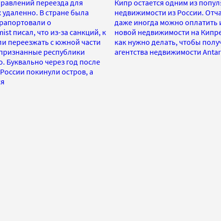
правлений переезда для
Кипр остается одним из попу
удаленно. В стране была
недвижимости из России. Отча
 рапортовали о
даже иногда можно оплатить и
t писал, что из-за санкций, к
новой недвижимости на Кипре 
и переезжать с южной части
как нужно делать, чтобы пол
непризнанные республики
агентства недвижимости Antar
о. Буквально через год после
России покинули остров, а
ся