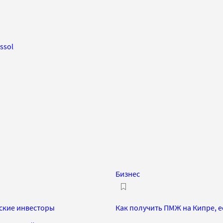
ssol
Бизнес
сские инвесторы
Как получить ПМЖ на Кипре, ес